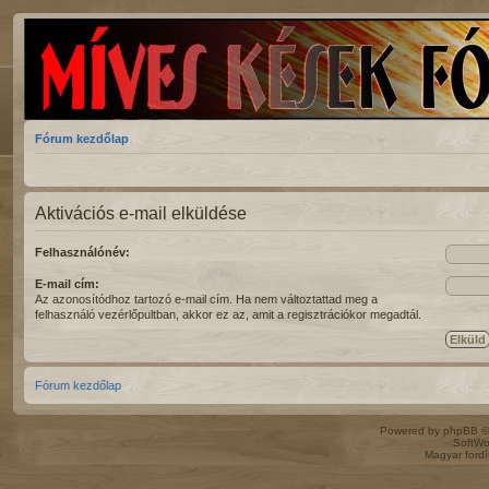
Fórum kezdőlap
Aktivációs e-mail elküldése
Felhasználónév:
E-mail cím:
Az azonosítódhoz tartozó e-mail cím. Ha nem változtattad meg a
felhasználó vezérlőpultban, akkor ez az, amit a regisztrációkor megadtál.
Fórum kezdőlap
Powered by
phpBB
©
SoftWo
Magyar ford