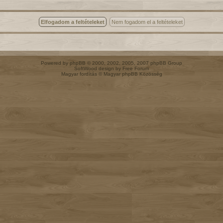
Powered by
phpBB
© 2000, 2002, 2005, 2007 phpBB Group
SoftWood design by
Free Forum
Magyar fordítás ©
Magyar phpBB Közösség