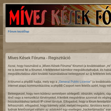
Fórum kezdőlap
Míves Kések Fóruma - Regisztráció
Azzal, hogy használod a „Míves Kések Fóruma” fórumot (a továbbiakban „mi”, „
ne is keresd fel a fórumot. A feltételeket bármikor megváltoztathatjuk, és hab
megváltoztatása utáni további használatával beleegyezel az új feltételek bet
A fórumot a phpBB hajtja, mely egy a „
General Public License
” (a továbbiakb
internet alapú kommunikációra; a phpBB Csoport nem felelős azért, hogy mily
Beleegyezel, hogy nem küldesz semmilyen sértegető, obszcén, vulgáris, rága
lévő vagy a nemzetközi törvényeket. A fentiek megsértése azonnali és végleges
hozzászóláshoz tartozó IP-címet tároljuk. Elfogadod, hogy a fórum fenntartói
felhasználó, elfogadod, hogy bármely adat, melyet megadsz, tárolásra kerü
tudnak felelősséget vállalni az adatokért egy esetleges „hackertámadás” ese