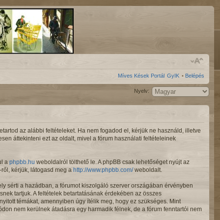
Míves Kések Portál
GyIK
•
Belépés
Nyelv:
rtod az alábbi feltételeket. Ha nem fogadod el, kérjük ne használd, illetve
en áttekinteni ezt az oldalt, mivel a fórum használati feltételeinek
ul a
phpbb.hu
weboldalról tölthető le. A phpBB csak lehetőséget nyújt az
ről, kérjük, látogasd meg a
http://www.phpbb.com/
weboldalt.
ely sérti a hazádban, a fórumot kiszolgáló szerver országában érvényben
snek tartjuk. A feltételek betartatásának érdekében az összes
d nyitott témákat, amennyiben úgy ítélik meg, hogy ez szükséges. Mint
ódon nem kerülnek átadásra egy harmadik félnek, de a fórum fenntartói nem