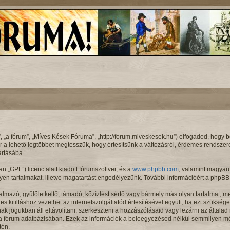
a fórum”, „Míves Kések Fóruma”, „http://forum.miveskesek.hu”) elfogadod, hogy beta
ár a lehető legtöbbet megtesszük, hogy értesítsünk a változásról, érdemes rendszeres
artásába.
an „GPL”) licenc alatt kiadott fórumszoftver, és a
www.phpbb.com
, valamint magyar
en tartalmakat, illetve magatartást engedélyezünk. További információért a phpBB-
lmazó, gyűlöletkeltő, támadó, közízlést sértő vagy bármely más olyan tartalmat, m
 kitiltáshoz vezethet az internetszolgáltatód értesítésével együtt, ha ezt szüksége
nak jogukban áll eltávolítani, szerkeszteni a hozzászólásaid vagy lezárni az általa
l a fórum adatbázisában. Ezek az információk a beleegyezésed nélkül semmilyen m
tén.