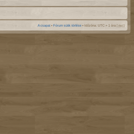
A csapat
•
Fórum sütik törlése
• Időzóna: UTC + 1 óra [
nyi
]