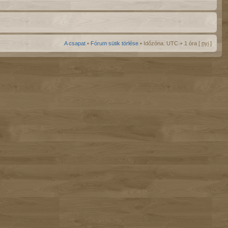
A csapat
•
Fórum sütik törlése
• Időzóna: UTC + 1 óra [
nyi
]