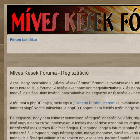
Fórum kezdőlap
Míves Kések Fóruma - Regisztráció
Azzal, hogy használod a „Míves Kések Fóruma” fórumot (a továbbiakban „mi”, „
ne is keresd fel a fórumot. A feltételeket bármikor megváltoztathatjuk, és hab
megváltoztatása utáni további használatával beleegyezel az új feltételek bet
A fórumot a phpBB hajtja, mely egy a „
General Public License
” (a továbbiakb
internet alapú kommunikációra; a phpBB Csoport nem felelős azért, hogy mily
Beleegyezel, hogy nem küldesz semmilyen sértegető, obszcén, vulgáris, rága
lévő vagy a nemzetközi törvényeket. A fentiek megsértése azonnali és végleges
hozzászóláshoz tartozó IP-címet tároljuk. Elfogadod, hogy a fórum fenntartói
felhasználó, elfogadod, hogy bármely adat, melyet megadsz, tárolásra kerü
tudnak felelősséget vállalni az adatokért egy esetleges „hackertámadás” ese