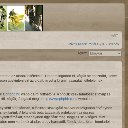
Míves Kések Portál
GyIK
•
Belépés
Nyelv:
rtod az alábbi feltételeket. Ha nem fogadod el, kérjük ne használd, illetve
en áttekinteni ezt az oldalt, mivel a fórum használati feltételeinek
ul a
phpbb.hu
weboldalról tölthető le. A phpBB csak lehetőséget nyújt az
ről, kérjük, látogasd meg a
http://www.phpbb.com/
weboldalt.
ely sérti a hazádban, a fórumot kiszolgáló szerver országában érvényben
snek tartjuk. A feltételek betartatásának érdekében az összes
d nyitott témákat, amennyiben úgy ítélik meg, hogy ez szükséges. Mint
ódon nem kerülnek átadásra egy harmadik félnek, de a fórum fenntartói nem