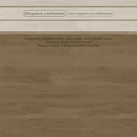
Powered by
phpBB
© 2000, 2002, 2005, 2007 phpBB Group
SoftWood design by
Free Forum
Magyar fordítás ©
Magyar phpBB Közösség