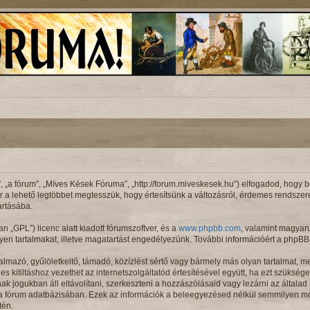
a fórum”, „Míves Kések Fóruma”, „http://forum.miveskesek.hu”) elfogadod, hogy beta
ár a lehető legtöbbet megtesszük, hogy értesítsünk a változásról, érdemes rendszeres
artásába.
an „GPL”) licenc alatt kiadott fórumszoftver, és a
www.phpbb.com
, valamint magyar
en tartalmakat, illetve magatartást engedélyezünk. További információért a phpBB-
lmazó, gyűlöletkeltő, támadó, közízlést sértő vagy bármely más olyan tartalmat, m
 kitiltáshoz vezethet az internetszolgáltatód értesítésével együtt, ha ezt szüksége
nak jogukban áll eltávolítani, szerkeszteni a hozzászólásaid vagy lezárni az általa
l a fórum adatbázisában. Ezek az információk a beleegyezésed nélkül semmilyen m
tén.