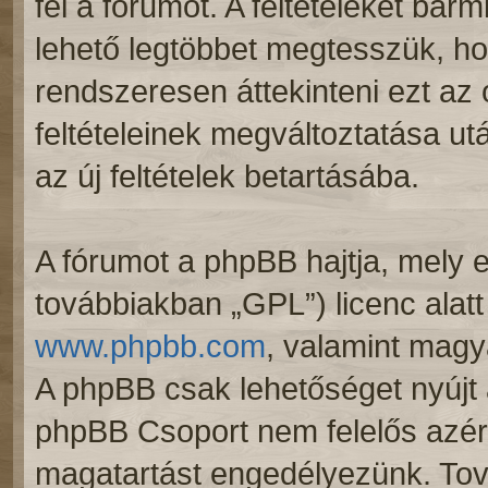
fel a fórumot. A feltételeket bár
lehető legtöbbet megtesszük, ho
rendszeresen áttekinteni ezt az o
feltételeinek megváltoztatása ut
az új feltételek betartásába.
A fórumot a phpBB hajtja, mely e
továbbiakban „GPL”) licenc alatt
www.phpbb.com
, valamint magy
A phpBB csak lehetőséget nyújt 
phpBB Csoport nem felelős azért,
magatartást engedélyezünk. Tová