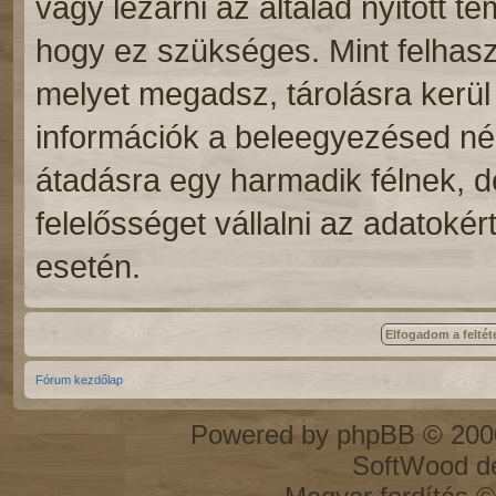
vagy lezárni az általad nyitott 
hogy ez szükséges. Mint felhasz
melyet megadsz, tárolásra kerü
információk a beleegyezésed n
átadásra egy harmadik félnek, d
felelősséget vállalni az adatoké
esetén.
Fórum kezdőlap
Powered by
phpBB
© 2000
SoftWood d