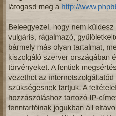
látogasd meg a
http://www.phpb
Beleegyezel, hogy nem küldesz 
vulgáris, rágalmazó, gyűlöletkel
bármely más olyan tartalmat, me
kiszolgáló szerver országában 
törvényeket. A fentiek megsértés
vezethet az internetszolgáltatód 
szükségesnek tartjuk. A feltéte
hozzászóláshoz tartozó IP-címet
fenntartóinak jogukban áll eltáv