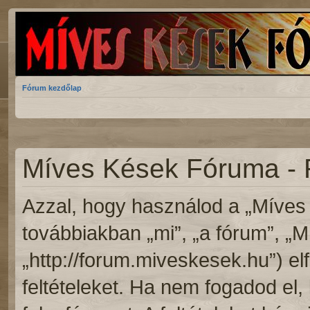
Fórum kezdőlap
Míves Kések Fóruma - 
Azzal, hogy használod a „Míves
továbbiakban „mi”, „a fórum”, „
„http://forum.miveskesek.hu”) el
feltételeket. Ha nem fogadod el, 