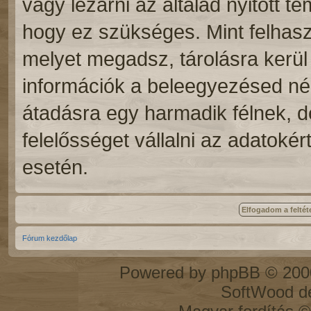
vagy lezárni az általad nyitott 
hogy ez szükséges. Mint felhasz
melyet megadsz, tárolásra kerü
információk a beleegyezésed n
átadásra egy harmadik félnek, d
felelősséget vállalni az adatoké
esetén.
Fórum kezdőlap
Powered by
phpBB
© 2000
SoftWood d