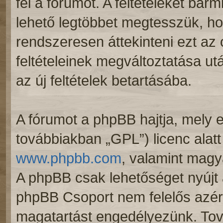
fel a fórumot. A feltételeket bár
lehető legtöbbet megtesszük, ho
rendszeresen áttekinteni ezt az o
feltételeinek megváltoztatása ut
az új feltételek betartásába.
A fórumot a phpBB hajtja, mely e
továbbiakban „GPL”) licenc alatt
www.phpbb.com
, valamint magy
A phpBB csak lehetőséget nyújt 
phpBB Csoport nem felelős azért,
magatartást engedélyezünk. Tová