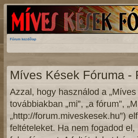
Fórum kezdőlap
Míves Kések Fóruma - 
Azzal, hogy használod a „Míves
továbbiakban „mi”, „a fórum”, „
„http://forum.miveskesek.hu”) el
feltételeket. Ha nem fogadod el, 