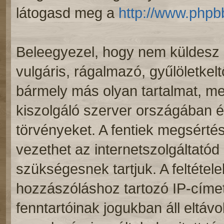
látogasd meg a
http://www.phpb
Beleegyezel, hogy nem küldesz 
vulgáris, rágalmazó, gyűlöletkel
bármely más olyan tartalmat, me
kiszolgáló szerver országában 
törvényeket. A fentiek megsértés
vezethet az internetszolgáltatód 
szükségesnek tartjuk. A feltéte
hozzászóláshoz tartozó IP-címet
fenntartóinak jogukban áll eltáv