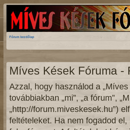
Fórum kezdőlap
Míves Kések Fóruma - 
Azzal, hogy használod a „Míves
továbbiakban „mi”, „a fórum”, „
„http://forum.miveskesek.hu”) el
feltételeket. Ha nem fogadod el, 