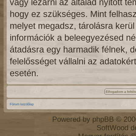
vagy lezárni az általad nyitott 
hogy ez szükséges. Mint felhasz
melyet megadsz, tárolásra kerü
információk a beleegyezésed n
átadásra egy harmadik félnek, d
felelősséget vállalni az adatoké
esetén.
Fórum kezdőlap
Powered by
phpBB
© 2000
SoftWood d