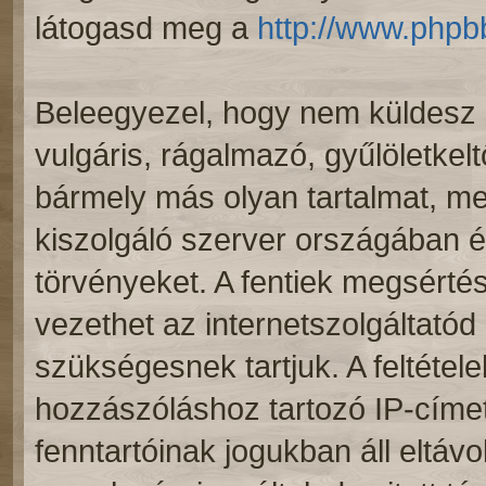
látogasd meg a
http://www.phpb
Beleegyezel, hogy nem küldesz 
vulgáris, rágalmazó, gyűlöletkel
bármely más olyan tartalmat, me
kiszolgáló szerver országában 
törvényeket. A fentiek megsértés
vezethet az internetszolgáltatód 
szükségesnek tartjuk. A feltéte
hozzászóláshoz tartozó IP-címet
fenntartóinak jogukban áll eltáv