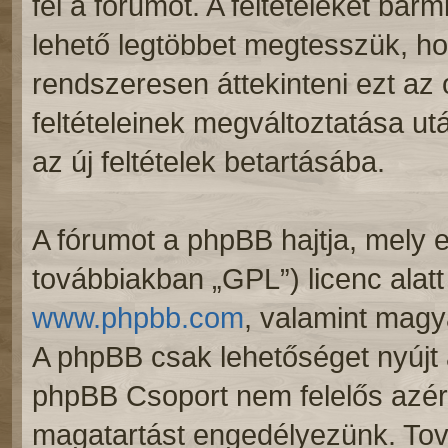
fel a fórumot. A feltételeket bár
lehető legtöbbet megtesszük, ho
rendszeresen áttekinteni ezt az o
feltételeinek megváltoztatása ut
az új feltételek betartásába.
A fórumot a phpBB hajtja, mely e
továbbiakban „GPL”) licenc alatt
www.phpbb.com
, valamint magy
A phpBB csak lehetőséget nyújt 
phpBB Csoport nem felelős azért,
magatartást engedélyezünk. Tová