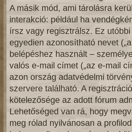
A másik mód, ami tárolásra kerü
interakció: például ha vendégkén
írsz vagy regisztrálsz. Ez utóbb
egyedien azonosítható nevet („a 
belépéshez használt – személyes 
valós e-mail címet („az e-mail cí
azon ország adatvédelmi törvén
szervere található. A regisztrá
kötelezősége az adott fórum adm
Lehetőséged van rá, hogy megvá
meg rólad nyilvánosan a profilodba