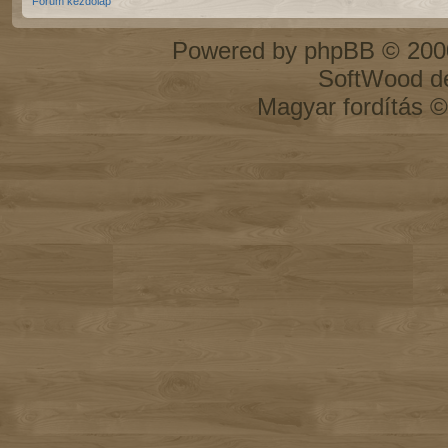
Fórum kezdőlap
Powered by
phpBB
© 2000
SoftWood d
Magyar fordítás 