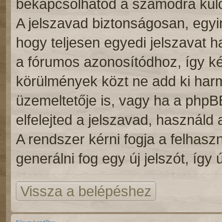
bekapcsolhatod a számodra küldö
A jelszavad biztonságosan, egyir
hogy teljesen egyedi jelszavat h
a fórumos azonosítódhoz, így k
körülmények közt ne add ki har
üzemeltetője is, vagy ha a phpB
elfelejted a jelszavad, használd 
A rendszer kérni fogja a felhas
generálni fog egy új jelszót, így
Vissza a belépéshez