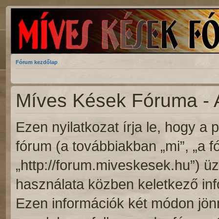
Fórum kezdőlap
Míves Kések Fóruma - A
Ezen nyilatkozat írja le, hogy 
fórum (a továbbiakban „mi”, „a 
„http://forum.miveskesek.hu”) ü
használata közben keletkező inf
Ezen információk két módon jönn