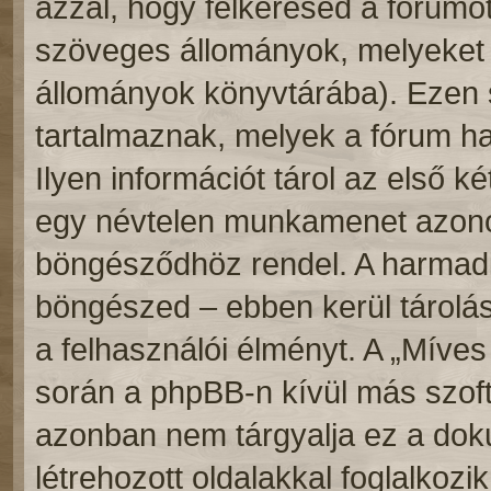
azzal, hogy felkeresed a fórumot
szöveges állományok, melyeket a
állományok könyvtárába). Ezen s
tartalmaznak, melyek a fórum ha
Ilyen információt tárol az első két
egy névtelen munkamenet azonos
böngésződhöz rendel. A harmadik
böngészed – ebben kerül tárolásr
a felhasználói élményt. A „Mív
során a phpBB-n kívül más szoft
azonban nem tárgyalja ez a dok
létrehozott oldalakkal foglalkozik