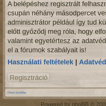
A belépéshez regisztrált felhaszn
csupán néhány másodpercet vesz
adminisztrátor például így tud kü
előtt győződj meg róla, hogy elfo
valamint egyetértesz az adatvéde
el a fórumok szabályait is!
Használati feltételek
|
Adatvéd
Regisztráció
Fórum kezdőlap
Powered by
phpBB
© 2000