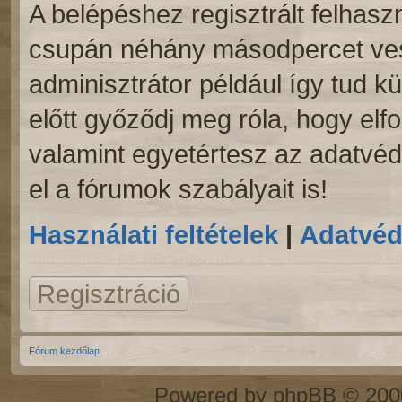
A belépéshez regisztrált felhaszn
csupán néhány másodpercet vesz
adminisztrátor például így tud kü
előtt győződj meg róla, hogy elfo
valamint egyetértesz az adatvéde
el a fórumok szabályait is!
Használati feltételek
|
Adatvéd
Regisztráció
Fórum kezdőlap
Powered by
phpBB
© 2000