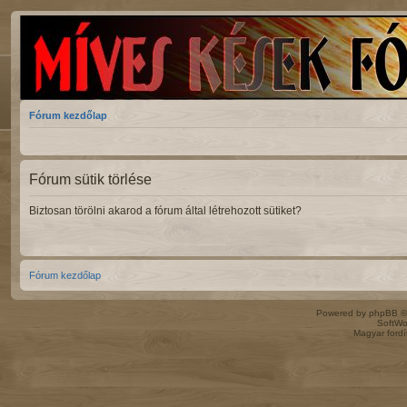
Fórum kezdőlap
Fórum sütik törlése
Biztosan törölni akarod a fórum által létrehozott sütiket?
Fórum kezdőlap
Powered by
phpBB
©
SoftWo
Magyar ford