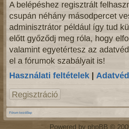
A belépéshez regisztrált felhaszn
csupán néhány másodpercet vesz
adminisztrátor például így tud kü
előtt győződj meg róla, hogy elfo
valamint egyetértesz az adatvéde
el a fórumok szabályait is!
Használati feltételek
|
Adatvéd
Regisztráció
Fórum kezdőlap
Powered by
phpBB
© 2000