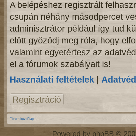
A belépéshez regisztrált felhaszn
csupán néhány másodpercet vesz
adminisztrátor például így tud kü
előtt győződj meg róla, hogy elfo
valamint egyetértesz az adatvéde
el a fórumok szabályait is!
Használati feltételek
|
Adatvéd
Regisztráció
Fórum kezdőlap
Powered by
phpBB
© 2000