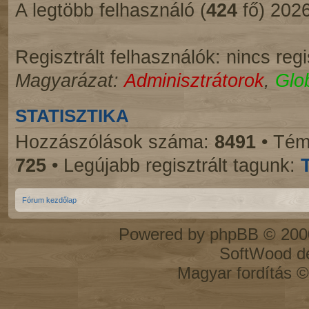
A legtöbb felhasználó (
424
fő) 2026
Regisztrált felhasználók: nincs regi
Magyarázat:
Adminisztrátorok
,
Glo
STATISZTIKA
Hozzászólások száma:
8491
• Tém
725
• Legújabb regisztrált tagunk:
Fórum kezdőlap
Powered by
phpBB
© 2000
SoftWood d
Magyar fordítás 