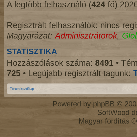
A legtöbb felhasználó (
424
fő) 2026
Regisztrált felhasználók: nincs regi
Magyarázat:
Adminisztrátorok
,
Glo
STATISZTIKA
Hozzászólások száma:
8491
• Tém
725
• Legújabb regisztrált tagunk:
Fórum kezdőlap
Powered by
phpBB
© 2000
SoftWood d
Magyar fordítás 