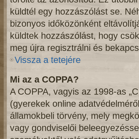
küldtél egy hozzászólást se. N
bizonyos időközönként eltávolítj
küldtek hozzászólást, hogy csök
meg újra regisztrálni és bekapcs
Vissza a tetejére
Mi az a COPPA?
A COPPA, vagyis az 1998-as „Chi
(gyerekek online adatvédelméről
államokbeli törvény, mely megköv
vagy gondviselői beleegyezéssel