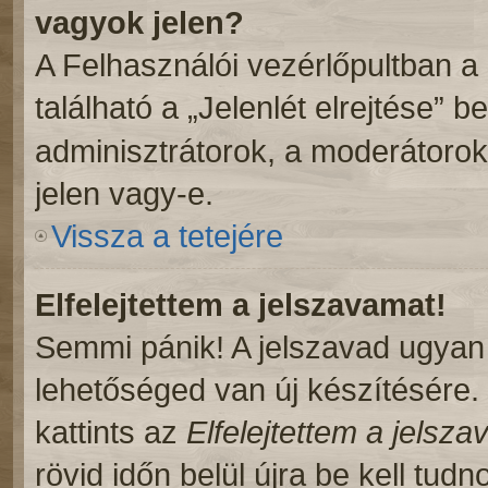
vagyok jelen?
A Felhasználói vezérlőpultban a
található a „Jelenlét elrejtése” b
adminisztrátorok, a moderátorok,
jelen vagy-e.
Vissza a tetejére
Elfelejtettem a jelszavamat!
Semmi pánik! A jelszavad ugyan n
lehetőséged van új készítésére.
kattints az
Elfelejtettem a jelsz
rövid időn belül újra be kell tudn