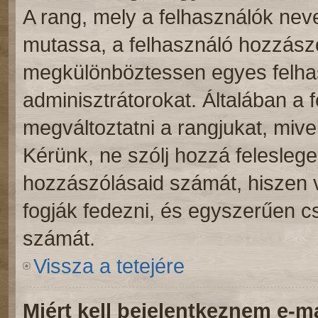
A rang, mely a felhasználók neve
mutassa, a felhasználó hozzászó
megkülönböztessen egyes felhas
adminisztrátorokat. Általában a 
megváltoztatni a rangjukat, mivel 
Kérünk, ne szólj hozzá felesleg
hozzászólásaid számát, hiszen v
fogják fedezni, és egyszerűen c
számát.
Vissza a tetejére
Miért kell bejelentkeznem e-m