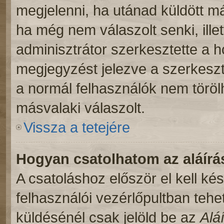
megjelenni, ha utánad küldött m
ha még nem válaszolt senki, ill
adminisztrátor szerkesztette a 
megjegyzést jelezve a szerkeszt
a normál felhasználók nem töröl
másvalaki válaszolt.
Vissza a tetejére
Hogyan csatolhatom az aláír
A csatoláshoz először el kell ké
felhasználói vezérlőpultban teh
küldésénél csak jelöld be az
Alá