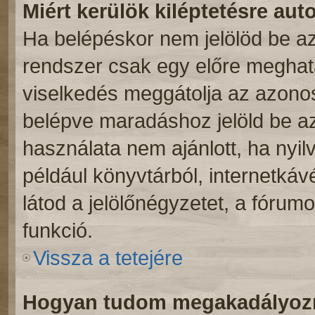
Miért kerülök kiléptetésre au
Ha belépéskor nem jelölöd be a
rendszer csak egy előre meghatá
viselkedés meggátolja az azonosí
belépve maradáshoz jelöld be az 
használata nem ajánlott, ha nyil
például könyvtárból, internetká
látod a jelölőnégyzetet, a fórum
funkció.
Vissza a tetejére
Hogyan tudom megakadályozni