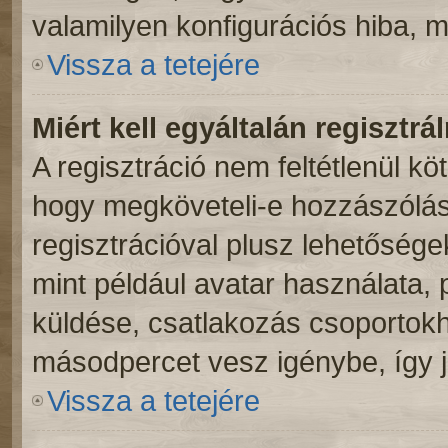
valamilyen konfigurációs hiba, m
Vissza a tetejére
Miért kell egyáltalán regisztr
A regisztráció nem feltétlenül kö
hogy megköveteli-e hozzászólás
regisztrációval plusz lehetősége
mint például avatar használata, p
küldése, csatlakozás csoportokh
másodpercet vesz igénybe, így ja
Vissza a tetejére