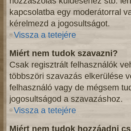
hozzászólás küldéséhez stb. lehe
kapcsolatba egy moderátorral va
kérelmezd a jogosultságot.
Vissza a tetejére
Miért nem tudok szavazni?
Csak regisztrált felhasználók v
többszöri szavazás elkerülése v
felhasználó vagy de mégsem tud
jogosultságod a szavazáshoz.
Vissza a tetejére
Miért nem tudok hozzáadni c