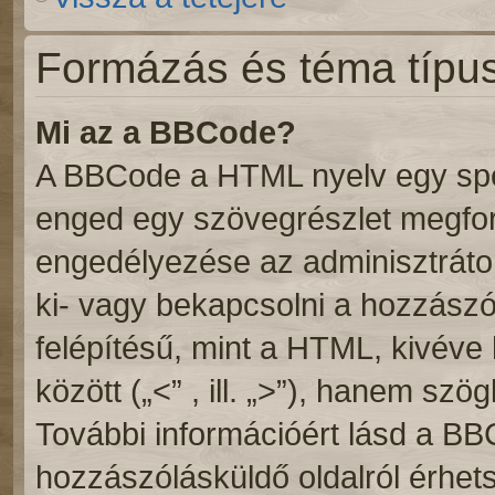
Formázás és téma típu
Mi az a BBCode?
A BBCode a HTML nyelv egy speci
enged egy szövegrészlet megf
engedélyezése az adminisztrátor
ki- vagy bekapcsolni a hozzász
felépítésű, mint a HTML, kivév
között („<” , ill. „>”), hanem szögl
További információért lásd a BB
hozzászólásküldő oldalról érhets