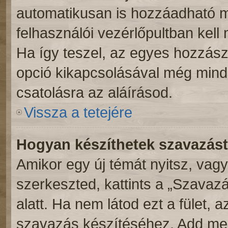
automatikusan is hozzáadható m
felhasználói vezérlőpultban kell 
Ha így teszel, az egyes hozzász
opció kikapcsolásával még mind
csatolásra az aláírásod.
Vissza a tetejére
Hogyan készíthetek szavazás
Amikor egy új témát nyitsz, vag
szerkeszted, kattints a „Szavaz
alatt. Ha nem látod ezt a fület, 
szavazás készítéséhez. Add meg