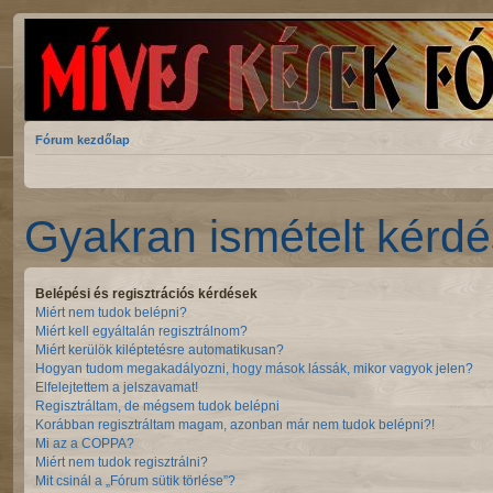
Fórum kezdőlap
Gyakran ismételt kérd
Belépési és regisztrációs kérdések
Miért nem tudok belépni?
Miért kell egyáltalán regisztrálnom?
Miért kerülök kiléptetésre automatikusan?
Hogyan tudom megakadályozni, hogy mások lássák, mikor vagyok jelen?
Elfelejtettem a jelszavamat!
Regisztráltam, de mégsem tudok belépni
Korábban regisztráltam magam, azonban már nem tudok belépni?!
Mi az a COPPA?
Miért nem tudok regisztrálni?
Mit csinál a „Fórum sütik törlése”?