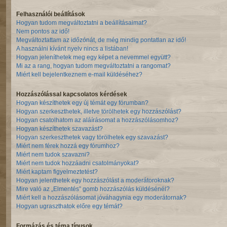
Felhasználói beállítások
Hogyan tudom megváltoztatni a beállításaimat?
Nem pontos az idő!
Megváltoztattam az időzónát, de még mindig pontatlan az idő!
A használni kívánt nyelv nincs a listában!
Hogyan jeleníthetek meg egy képet a nevemmel együtt?
Mi az a rang, hogyan tudom megváltoztatni a rangomat?
Miért kell bejelentkeznem e-mail küldéséhez?
Hozzászólással kapcsolatos kérdések
Hogyan készíthetek egy új témát egy fórumban?
Hogyan szerkeszthetek, illetve törölhetek egy hozzászólást?
Hogyan csatolhatom az aláírásomat a hozzászólásomhoz?
Hogyan készíthetek szavazást?
Hogyan szerkeszthetek vagy törölhetek egy szavazást?
Miért nem férek hozzá egy fórumhoz?
Miért nem tudok szavazni?
Miért nem tudok hozzáadni csatolmányokat?
Miért kaptam figyelmeztetést?
Hogyan jelenthetek egy hozzászólást a moderátoroknak?
Mire való az „Elmentés” gomb hozzászólás küldésénél?
Miért kell a hozzászólásomat jóváhagynia egy moderátornak?
Hogyan ugraszthatok előre egy témát?
Formázás és téma típusok