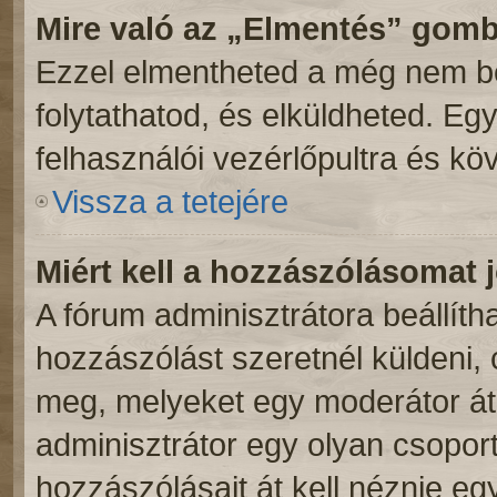
Mire való az „Elmentés” gom
Ezzel elmentheted a még nem be
folytathatod, és elküldheted. Eg
felhasználói vezérlőpultra és kö
Vissza a tetejére
Miért kell a hozzászólásomat
A fórum adminisztrátora beállít
hozzászólást szeretnél küldeni,
meg, melyeket egy moderátor átn
adminisztrátor egy olyan csoport
hozzászólásait át kell néznie eg