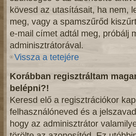
kövesd az utasításait, ha nem, l
meg, vagy a spamszűrőd kiszűrt
e-mail címet adtál meg, próbálj
adminisztrátorával.
Vissza a tetejére
Korábban regisztráltam mag
belépni?!
Keresd elő a regisztrációkor kapot
felhasználóneved és a jelszavad
hogy az adminisztrátor valamilyen
törölte az azonosítód. Ez utóbb