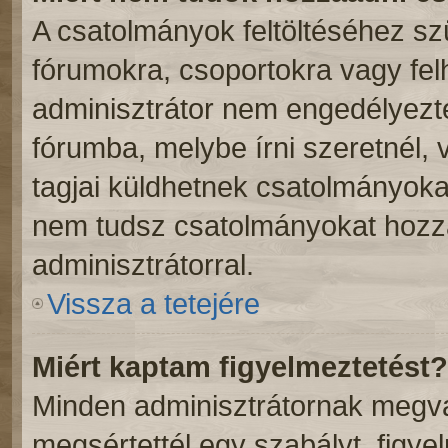
A csatolmányok feltöltéséhez s
fórumokra, csoportokra vagy fel
adminisztrátor nem engedélyez
fórumba, melybe írni szeretnél,
tagjai küldhetnek csatolmányoka
nem tudsz csatolmányokat hozzá
adminisztrátorral.
Vissza a tetejére
Miért kaptam figyelmeztetést?
Minden adminisztrátornak megvan
megsértettél egy szabályt, figye