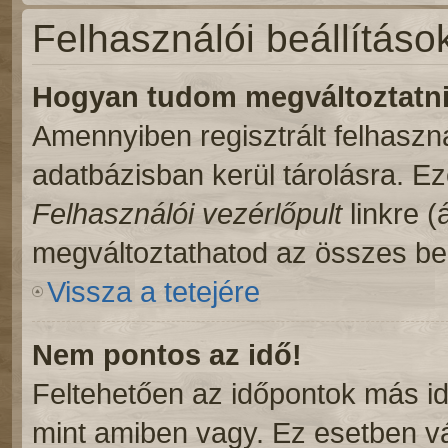
Felhasználói beállításo
Hogyan tudom megváltoztatni 
Amennyiben regisztrált felhaszn
adatbázisban kerül tárolásra. E
Felhasználói vezérlőpult
linkre (á
megváltoztathatod az összes beá
Vissza a tetejére
Nem pontos az idő!
Feltehetően az időpontok más id
mint amiben vagy. Ez esetben vá