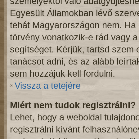
személyektől való adatgyűjtéshe
Egyesült Államokban lévő szer
tehát Magyarországon nem. Ha 
törvény vonatkozik-e rád vagy a f
segítséget. Kérjük, tartsd szem
tanácsot adni, és az alább leírt
sem hozzájuk kell fordulni.
Vissza a tetejére
Miért nem tudok regisztrálni?
Lehet, hogy a weboldal tulajdono
regisztrálni kívánt felhasználóne