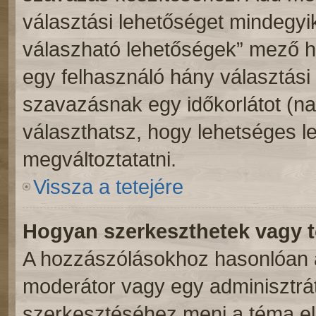
választási lehetőséget mindegyik
válaszható lehetőségek” mező h
egy felhasználó hány választási 
szavazásnak egy időkorlátot (n
választhatsz, hogy lehetséges l
megváltoztatatni.
Vissza a tetejére
Hogyan szerkeszthetek vagy t
A hozzászólásokhoz hasonlóan a
moderátor vagy egy adminisztrá
szerkesztéséhez menj a téma e