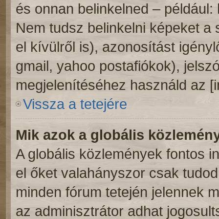
és onnan belinkelned – például:
Nem tudsz belinkelni képeket a 
el kívülről is), azonosítást igény
gmail, yahoo postafiókok), jelsz
megjelenítéséhez használd az [
Vissza a tetejére
Mik azok a globális közlemén
A globális közlemények fontos i
el őket valahányszor csak tudod.
minden fórum tetején jelennek 
az adminisztrátor adhat jogosult