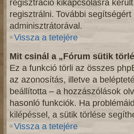
regisztráció kikapcsolásra kerül
regisztrálni. További segítségért
adminisztrátorával.
Vissza a tetejére
Mit csinál a „Fórum sütik törl
Ez a funkció törli az összes phpBB
az azonosítás, illetve a beléptet
beállította – a hozzászólások o
hasonló funkciók. Ha problémái
kilépéssel, a sütik törlése segíth
Vissza a tetejére