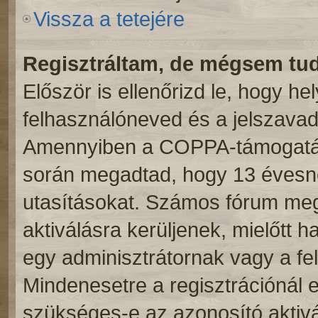
Vissza a tetejére
Regisztráltam, de mégsem tu
Először is ellenőrizd le, hogy h
felhasználóneved és a jelszavad.
Amennyiben a COPPA-támogatás 
során megadtad, hogy 13 évesnél
utasításokat. Számos fórum meg
aktiválásra kerüljenek, mielőtt 
egy adminisztrátornak vagy a fe
Mindenesetre a regisztrációnál el
szükséges-e az azonosító aktivá