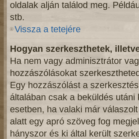
oldalak alján találod meg. Példá
stb.
Vissza a tetejére
Hogyan szerkeszthetek, illetv
Ha nem vagy adminisztrátor vag
hozzászólásokat szerkesztheted 
Egy hozzászólást a szerkesztés 
általában csak a beküldés utáni 
esetben, ha valaki már válaszol
alatt egy apró szöveg fog megjel
hányszor és ki által került szer