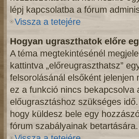
lépj kapcsolatba a fórum adminis
Vissza a tetejére
Hogyan ugraszthatok előre e
A téma megtekintésénél megjele
kattintva „előreugraszthatsz” eg
felsorolásánál elsőként jelenjen
ez a funkció nincs bekapcsolva 
előugrasztáshoz szükséges idő. 
hogy küldesz bele egy hozzászól
fórum szabályainak betartására.
Vissza a tetejére