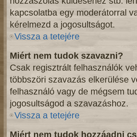
hozzászólás küldéséhez stb. lehe
kapcsolatba egy moderátorral va
kérelmezd a jogosultságot.
Vissza a tetejére
Miért nem tudok szavazni?
Csak regisztrált felhasználók v
többszöri szavazás elkerülése v
felhasználó vagy de mégsem tud
jogosultságod a szavazáshoz.
Vissza a tetejére
Miért nem tudok hozzáadni c