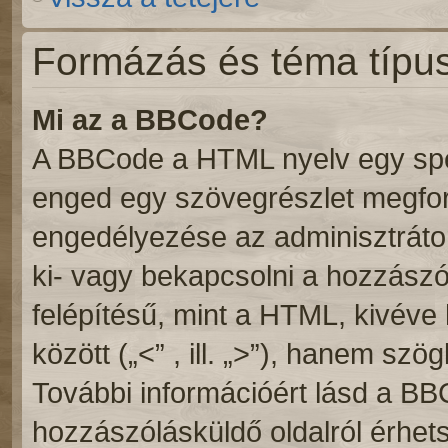
Formázás és téma típu
Mi az a BBCode?
A BBCode a HTML nyelv egy speci
enged egy szövegrészlet megf
engedélyezése az adminisztrátor
ki- vagy bekapcsolni a hozzász
felépítésű, mint a HTML, kivév
között („<” , ill. „>”), hanem szögl
További információért lásd a BB
hozzászólásküldő oldalról érhets