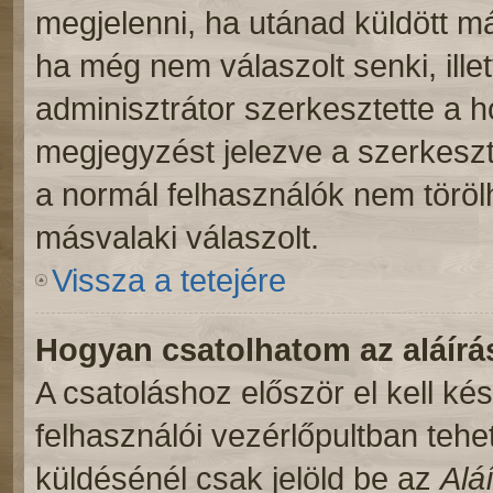
megjelenni, ha utánad küldött m
ha még nem válaszolt senki, ill
adminisztrátor szerkesztette a 
megjegyzést jelezve a szerkeszt
a normál felhasználók nem töröl
másvalaki válaszolt.
Vissza a tetejére
Hogyan csatolhatom az aláír
A csatoláshoz először el kell ké
felhasználói vezérlőpultban teh
küldésénél csak jelöld be az
Alá