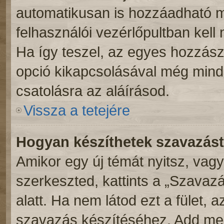
automatikusan is hozzáadható m
felhasználói vezérlőpultban kell 
Ha így teszel, az egyes hozzász
opció kikapcsolásával még mind
csatolásra az aláírásod.
Vissza a tetejére
Hogyan készíthetek szavazás
Amikor egy új témát nyitsz, vag
szerkeszted, kattints a „Szavaz
alatt. Ha nem látod ezt a fület, 
szavazás készítéséhez. Add meg