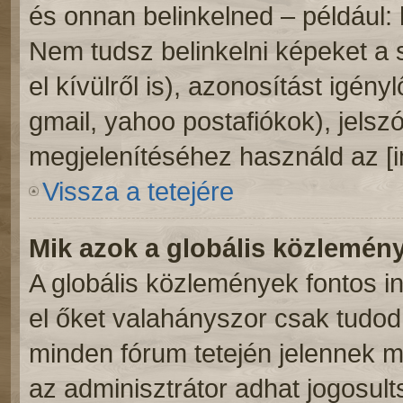
és onnan belinkelned – például:
Nem tudsz belinkelni képeket a 
el kívülről is), azonosítást igény
gmail, yahoo postafiókok), jelsz
megjelenítéséhez használd az [
Vissza a tetejére
Mik azok a globális közlemén
A globális közlemények fontos i
el őket valahányszor csak tudod.
minden fórum tetején jelennek 
az adminisztrátor adhat jogosult