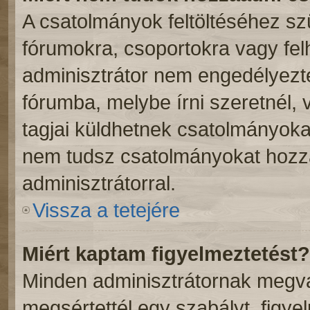
A csatolmányok feltöltéséhez s
fórumokra, csoportokra vagy fel
adminisztrátor nem engedélyez
fórumba, melybe írni szeretnél,
tagjai küldhetnek csatolmányoka
nem tudsz csatolmányokat hozzá
adminisztrátorral.
Vissza a tetejére
Miért kaptam figyelmeztetést?
Minden adminisztrátornak megvan
megsértettél egy szabályt, figye