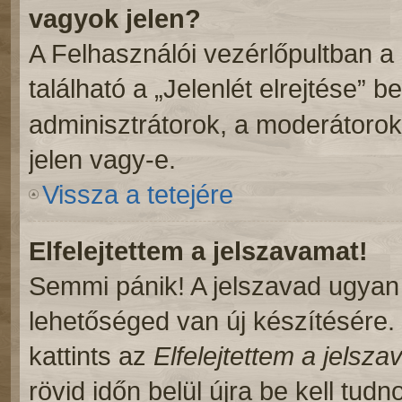
vagyok jelen?
A Felhasználói vezérlőpultban a
található a „Jelenlét elrejtése” b
adminisztrátorok, a moderátorok,
jelen vagy-e.
Vissza a tetejére
Elfelejtettem a jelszavamat!
Semmi pánik! A jelszavad ugyan n
lehetőséged van új készítésére.
kattints az
Elfelejtettem a jelsz
rövid időn belül újra be kell tudn