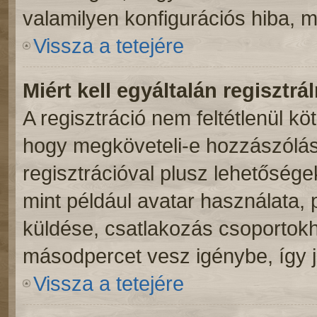
valamilyen konfigurációs hiba, m
Vissza a tetejére
Miért kell egyáltalán regisztr
A regisztráció nem feltétlenül kö
hogy megköveteli-e hozzászólás
regisztrációval plusz lehetősége
mint például avatar használata, p
küldése, csatlakozás csoportokh
másodpercet vesz igénybe, így ja
Vissza a tetejére