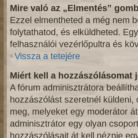
Mire való az „Elmentés” gom
Ezzel elmentheted a még nem be
folytathatod, és elküldheted. Eg
felhasználói vezérlőpultra és kö
Vissza a tetejére
Miért kell a hozzászólásomat
A fórum adminisztrátora beállít
hozzászólást szeretnél küldeni,
meg, melyeket egy moderátor átn
adminisztrátor egy olyan csoport
hozzászólásait át kell néznie eg