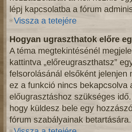
lépj kapcsolatba a fórum adminis
Vissza a tetejére
Hogyan ugraszthatok előre e
A téma megtekintésénél megjele
kattintva „előreugraszthatsz” eg
felsorolásánál elsőként jelenjen
ez a funkció nincs bekapcsolva 
előugrasztáshoz szükséges idő. 
hogy küldesz bele egy hozzászól
fórum szabályainak betartására.
Vissza a tetejére