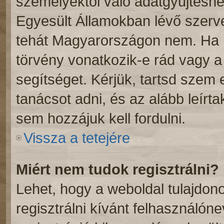
személyektől való adatgyűjtéshe
Egyesült Államokban lévő szer
tehát Magyarországon nem. Ha 
törvény vonatkozik-e rád vagy a f
segítséget. Kérjük, tartsd szem
tanácsot adni, és az alább leírt
sem hozzájuk kell fordulni.
Vissza a tetejére
Miért nem tudok regisztrálni?
Lehet, hogy a weboldal tulajdono
regisztrálni kívánt felhasználóne