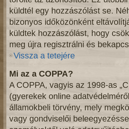
küldtél egy hozzászólást se. N
bizonyos időközönként eltávolítj
küldtek hozzászólást, hogy csök
meg újra regisztrálni és bekapcs
Vissza a tetejére
Mi az a COPPA?
A COPPA, vagyis az 1998-as „Chi
(gyerekek online adatvédelméről
államokbeli törvény, mely megköv
vagy gondviselői beleegyezéssel