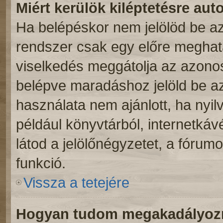
Miért kerülök kiléptetésre au
Ha belépéskor nem jelölöd be a
rendszer csak egy előre meghatá
viselkedés meggátolja az azonosí
belépve maradáshoz jelöld be az 
használata nem ajánlott, ha nyil
például könyvtárból, internetká
látod a jelölőnégyzetet, a fórum
funkció.
Vissza a tetejére
Hogyan tudom megakadályozni