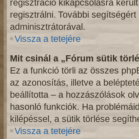
regisztráció kikapcsolásra kerül
regisztrálni. További segítségért
adminisztrátorával.
Vissza a tetejére
Mit csinál a „Fórum sütik törl
Ez a funkció törli az összes phpBB
az azonosítás, illetve a beléptet
beállította – a hozzászólások o
hasonló funkciók. Ha problémái
kilépéssel, a sütik törlése segíth
Vissza a tetejére