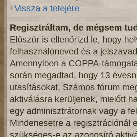
Vissza a tetejére
Regisztráltam, de mégsem tu
Először is ellenőrizd le, hogy h
felhasználóneved és a jelszavad.
Amennyiben a COPPA-támogatás 
során megadtad, hogy 13 évesnél
utasításokat. Számos fórum meg
aktiválásra kerüljenek, mielőtt 
egy adminisztrátornak vagy a fe
Mindenesetre a regisztrációnál el
szükséges-e az azonosító aktivá