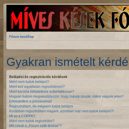
Fórum kezdőlap
Gyakran ismételt kérd
Belépési és regisztrációs kérdések
Miért nem tudok belépni?
Miért kell egyáltalán regisztrálnom?
Miért kerülök kiléptetésre automatikusan?
Hogyan tudom megakadályozni, hogy mások lássák, mikor vagyok jelen?
Elfelejtettem a jelszavamat!
Regisztráltam, de mégsem tudok belépni
Korábban regisztráltam magam, azonban már nem tudok belépni?!
Mi az a COPPA?
Miért nem tudok regisztrálni?
Mit csinál a „Fórum sütik törlése”?