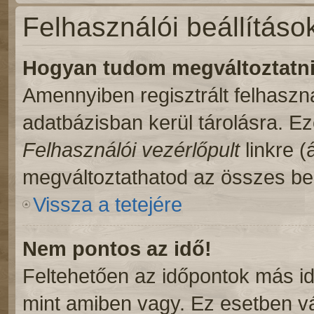
Felhasználói beállításo
Hogyan tudom megváltoztatni 
Amennyiben regisztrált felhaszn
adatbázisban kerül tárolásra. E
Felhasználói vezérlőpult
linkre (á
megváltoztathatod az összes beá
Vissza a tetejére
Nem pontos az idő!
Feltehetően az időpontok más id
mint amiben vagy. Ez esetben vá