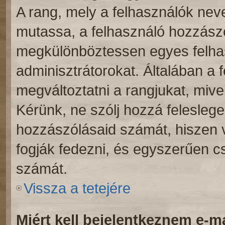
A rang, mely a felhasználók neve
mutassa, a felhasználó hozzászó
megkülönböztessen egyes felhas
adminisztrátorokat. Általában a 
megváltoztatni a rangjukat, mivel 
Kérünk, ne szólj hozzá felesleg
hozzászólásaid számát, hiszen v
fogják fedezni, és egyszerűen c
számát.
Vissza a tetejére
Miért kell bejelentkeznem e-m