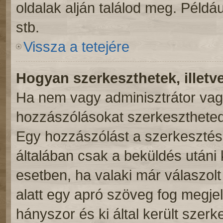
oldalak alján találod meg. Példá
stb.
Vissza a tetejére
Hogyan szerkeszthetek, illetv
Ha nem vagy adminisztrátor vag
hozzászólásokat szerkesztheted 
Egy hozzászólást a szerkesztés 
általában csak a beküldés utáni 
esetben, ha valaki már válaszol
alatt egy apró szöveg fog megjel
hányszor és ki által került szer