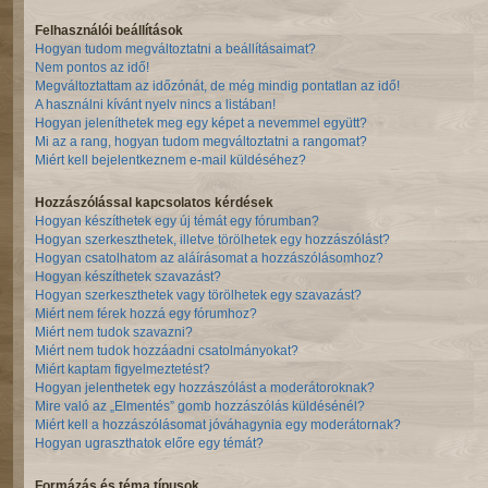
Felhasználói beállítások
Hogyan tudom megváltoztatni a beállításaimat?
Nem pontos az idő!
Megváltoztattam az időzónát, de még mindig pontatlan az idő!
A használni kívánt nyelv nincs a listában!
Hogyan jeleníthetek meg egy képet a nevemmel együtt?
Mi az a rang, hogyan tudom megváltoztatni a rangomat?
Miért kell bejelentkeznem e-mail küldéséhez?
Hozzászólással kapcsolatos kérdések
Hogyan készíthetek egy új témát egy fórumban?
Hogyan szerkeszthetek, illetve törölhetek egy hozzászólást?
Hogyan csatolhatom az aláírásomat a hozzászólásomhoz?
Hogyan készíthetek szavazást?
Hogyan szerkeszthetek vagy törölhetek egy szavazást?
Miért nem férek hozzá egy fórumhoz?
Miért nem tudok szavazni?
Miért nem tudok hozzáadni csatolmányokat?
Miért kaptam figyelmeztetést?
Hogyan jelenthetek egy hozzászólást a moderátoroknak?
Mire való az „Elmentés” gomb hozzászólás küldésénél?
Miért kell a hozzászólásomat jóváhagynia egy moderátornak?
Hogyan ugraszthatok előre egy témát?
Formázás és téma típusok