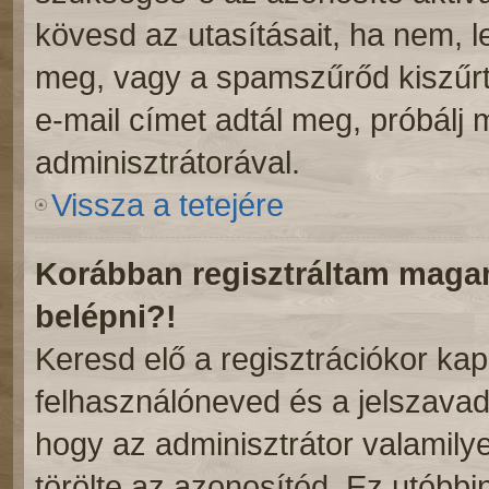
kövesd az utasításait, ha nem, l
meg, vagy a spamszűrőd kiszűrt
e-mail címet adtál meg, próbálj
adminisztrátorával.
Vissza a tetejére
Korábban regisztráltam mag
belépni?!
Keresd elő a regisztrációkor kapot
felhasználóneved és a jelszavad
hogy az adminisztrátor valamilyen
törölte az azonosítód. Ez utóbb