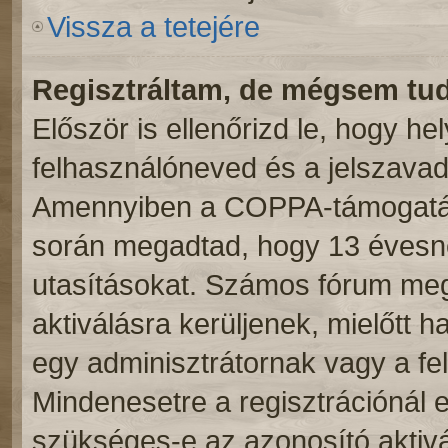
Vissza a tetejére
Regisztráltam, de mégsem tu
Először is ellenőrizd le, hogy h
felhasználóneved és a jelszavad.
Amennyiben a COPPA-támogatás 
során megadtad, hogy 13 évesnél
utasításokat. Számos fórum meg
aktiválásra kerüljenek, mielőtt 
egy adminisztrátornak vagy a fe
Mindenesetre a regisztrációnál el
szükséges-e az azonosító aktivá