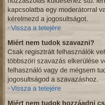
hozzászólás küldéséhez stb. lehe
kapcsolatba egy moderátorral va
kérelmezd a jogosultságot.
Vissza a tetejére
Miért nem tudok szavazni?
Csak regisztrált felhasználók v
többszöri szavazás elkerülése v
felhasználó vagy de mégsem tud
jogosultságod a szavazáshoz.
Vissza a tetejére
Miért nem tudok hozzáadni c