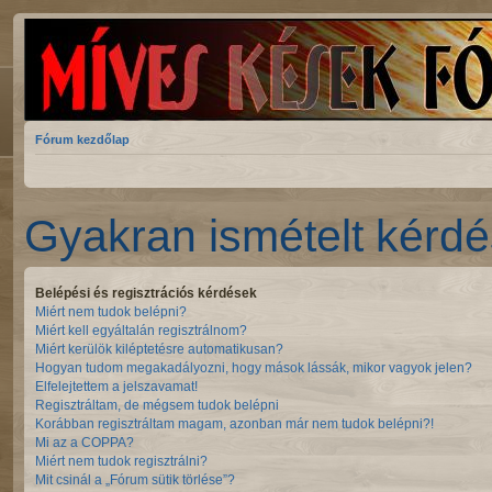
Fórum kezdőlap
Gyakran ismételt kérd
Belépési és regisztrációs kérdések
Miért nem tudok belépni?
Miért kell egyáltalán regisztrálnom?
Miért kerülök kiléptetésre automatikusan?
Hogyan tudom megakadályozni, hogy mások lássák, mikor vagyok jelen?
Elfelejtettem a jelszavamat!
Regisztráltam, de mégsem tudok belépni
Korábban regisztráltam magam, azonban már nem tudok belépni?!
Mi az a COPPA?
Miért nem tudok regisztrálni?
Mit csinál a „Fórum sütik törlése”?