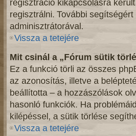
regisztráció kikapcsolásra kerül
regisztrálni. További segítségért
adminisztrátorával.
Vissza a tetejére
Mit csinál a „Fórum sütik törl
Ez a funkció törli az összes phpBB
az azonosítás, illetve a beléptet
beállította – a hozzászólások o
hasonló funkciók. Ha problémái
kilépéssel, a sütik törlése segíth
Vissza a tetejére