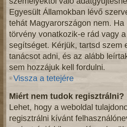
személyektől való adatgyűjtéshe
Egyesült Államokban lévő szer
tehát Magyarországon nem. Ha 
törvény vonatkozik-e rád vagy a f
segítséget. Kérjük, tartsd szem
tanácsot adni, és az alább leírt
sem hozzájuk kell fordulni.
Vissza a tetejére
Miért nem tudok regisztrálni?
Lehet, hogy a weboldal tulajdono
regisztrálni kívánt felhasználóne