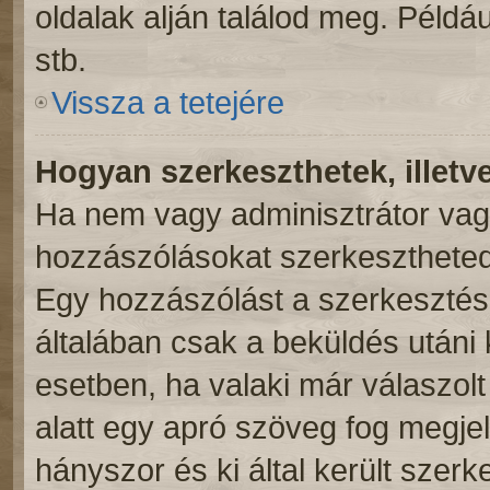
oldalak alján találod meg. Példá
stb.
Vissza a tetejére
Hogyan szerkeszthetek, illetv
Ha nem vagy adminisztrátor vag
hozzászólásokat szerkesztheted 
Egy hozzászólást a szerkesztés 
általában csak a beküldés utáni 
esetben, ha valaki már válaszol
alatt egy apró szöveg fog megjel
hányszor és ki által került szer