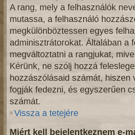
A rang, mely a felhasználók neve
mutassa, a felhasználó hozzászó
megkülönböztessen egyes felhas
adminisztrátorokat. Általában a 
megváltoztatni a rangjukat, mivel 
Kérünk, ne szólj hozzá felesleg
hozzászólásaid számát, hiszen v
fogják fedezni, és egyszerűen c
számát.
Vissza a tetejére
Miért kell bejelentkeznem e-m