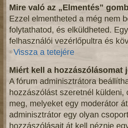
Mire való az „Elmentés” gom
Ezzel elmentheted a még nem be
folytathatod, és elküldheted. Eg
felhasználói vezérlőpultra és kö
Vissza a tetejére
Miért kell a hozzászólásomat
A fórum adminisztrátora beállít
hozzászólást szeretnél küldeni,
meg, melyeket egy moderátor átn
adminisztrátor egy olyan csoport
hozzászólásait át kell néznie eg