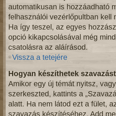
automatikusan is hozzáadható m
felhasználói vezérlőpultban kell 
Ha így teszel, az egyes hozzász
opció kikapcsolásával még mind
csatolásra az aláírásod.
Vissza a tetejére
Hogyan készíthetek szavazás
Amikor egy új témát nyitsz, vag
szerkeszted, kattints a „Szavaz
alatt. Ha nem látod ezt a fület, 
szavazás készítéséhez. Add meg