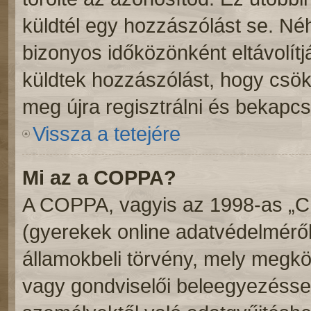
küldtél egy hozzászólást se. N
bizonyos időközönként eltávolítj
küldtek hozzászólást, hogy csök
meg újra regisztrálni és bekapcs
Vissza a tetejére
Mi az a COPPA?
A COPPA, vagyis az 1998-as „Chi
(gyerekek online adatvédelméről
államokbeli törvény, mely megköv
vagy gondviselői beleegyezéssel