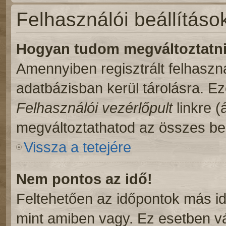
Felhasználói beállításo
Hogyan tudom megváltoztatni 
Amennyiben regisztrált felhaszn
adatbázisban kerül tárolásra. E
Felhasználói vezérlőpult
linkre (á
megváltoztathatod az összes beá
Vissza a tetejére
Nem pontos az idő!
Feltehetően az időpontok más id
mint amiben vagy. Ez esetben vá