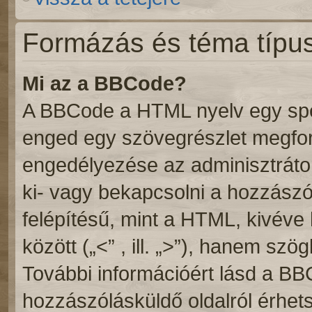
Formázás és téma típu
Mi az a BBCode?
A BBCode a HTML nyelv egy speci
enged egy szövegrészlet megf
engedélyezése az adminisztrátor
ki- vagy bekapcsolni a hozzász
felépítésű, mint a HTML, kivév
között („<” , ill. „>”), hanem szögl
További információért lásd a BB
hozzászólásküldő oldalról érhets