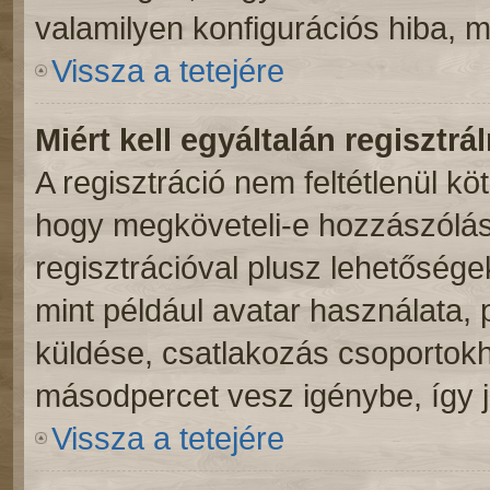
valamilyen konfigurációs hiba, m
Vissza a tetejére
Miért kell egyáltalán regisztr
A regisztráció nem feltétlenül kö
hogy megköveteli-e hozzászólás
regisztrációval plusz lehetősége
mint például avatar használata, p
küldése, csatlakozás csoportokh
másodpercet vesz igénybe, így ja
Vissza a tetejére