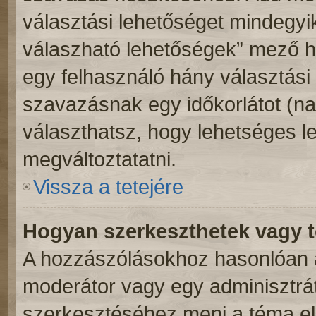
választási lehetőséget mindegyik
válaszható lehetőségek” mező h
egy felhasználó hány választási 
szavazásnak egy időkorlátot (n
választhatsz, hogy lehetséges l
megváltoztatatni.
Vissza a tetejére
Hogyan szerkeszthetek vagy t
A hozzászólásokhoz hasonlóan a
moderátor vagy egy adminisztrá
szerkesztéséhez menj a téma e