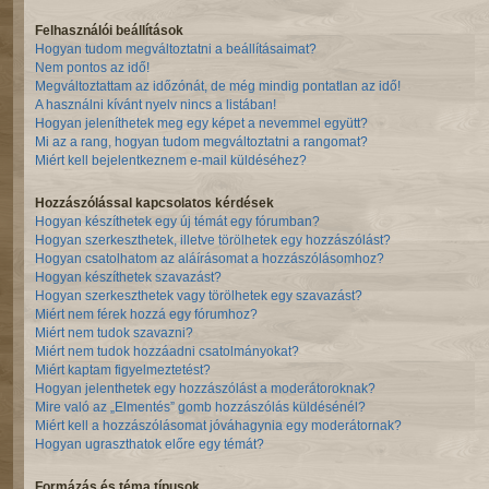
Felhasználói beállítások
Hogyan tudom megváltoztatni a beállításaimat?
Nem pontos az idő!
Megváltoztattam az időzónát, de még mindig pontatlan az idő!
A használni kívánt nyelv nincs a listában!
Hogyan jeleníthetek meg egy képet a nevemmel együtt?
Mi az a rang, hogyan tudom megváltoztatni a rangomat?
Miért kell bejelentkeznem e-mail küldéséhez?
Hozzászólással kapcsolatos kérdések
Hogyan készíthetek egy új témát egy fórumban?
Hogyan szerkeszthetek, illetve törölhetek egy hozzászólást?
Hogyan csatolhatom az aláírásomat a hozzászólásomhoz?
Hogyan készíthetek szavazást?
Hogyan szerkeszthetek vagy törölhetek egy szavazást?
Miért nem férek hozzá egy fórumhoz?
Miért nem tudok szavazni?
Miért nem tudok hozzáadni csatolmányokat?
Miért kaptam figyelmeztetést?
Hogyan jelenthetek egy hozzászólást a moderátoroknak?
Mire való az „Elmentés” gomb hozzászólás küldésénél?
Miért kell a hozzászólásomat jóváhagynia egy moderátornak?
Hogyan ugraszthatok előre egy témát?
Formázás és téma típusok