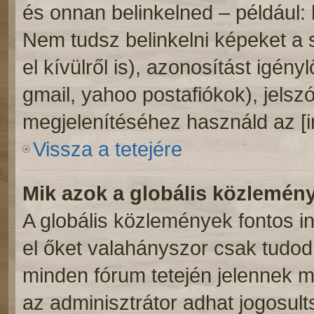
és onnan belinkelned – például:
Nem tudsz belinkelni képeket a 
el kívülről is), azonosítást igény
gmail, yahoo postafiókok), jelsz
megjelenítéséhez használd az [
Vissza a tetejére
Mik azok a globális közlemén
A globális közlemények fontos i
el őket valahányszor csak tudod.
minden fórum tetején jelennek 
az adminisztrátor adhat jogosult