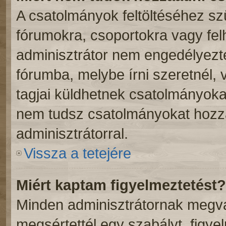
A csatolmányok feltöltéséhez s
fórumokra, csoportokra vagy fel
adminisztrátor nem engedélyez
fórumba, melybe írni szeretnél,
tagjai küldhetnek csatolmányoka
nem tudsz csatolmányokat hozzá
adminisztrátorral.
Vissza a tetejére
Miért kaptam figyelmeztetést?
Minden adminisztrátornak megvan
megsértettél egy szabályt, figye