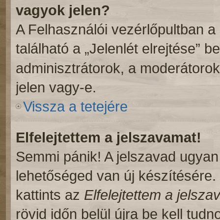
vagyok jelen?
A Felhasználói vezérlőpultban a
található a „Jelenlét elrejtése” b
adminisztrátorok, a moderátorok,
jelen vagy-e.
Vissza a tetejére
Elfelejtettem a jelszavamat!
Semmi pánik! A jelszavad ugyan n
lehetőséged van új készítésére.
kattints az
Elfelejtettem a jelsz
rövid időn belül újra be kell tudn