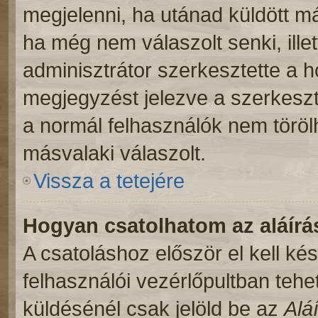
megjelenni, ha utánad küldött m
ha még nem válaszolt senki, ill
adminisztrátor szerkesztette a 
megjegyzést jelezve a szerkeszt
a normál felhasználók nem töröl
másvalaki válaszolt.
Vissza a tetejére
Hogyan csatolhatom az aláír
A csatoláshoz először el kell ké
felhasználói vezérlőpultban teh
küldésénél csak jelöld be az
Alá