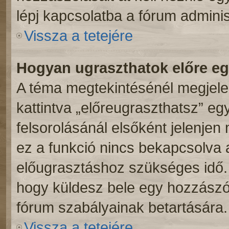
lépj kapcsolatba a fórum adminis
Vissza a tetejére
Hogyan ugraszthatok előre e
A téma megtekintésénél megjele
kattintva „előreugraszthatsz” eg
felsorolásánál elsőként jelenjen
ez a funkció nincs bekapcsolva 
előugrasztáshoz szükséges idő. 
hogy küldesz bele egy hozzászól
fórum szabályainak betartására.
Vissza a tetejére