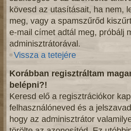
kövesd az utasításait, ha nem, l
meg, vagy a spamszűrőd kiszűrt
e-mail címet adtál meg, próbálj
adminisztrátorával.
Vissza a tetejére
Korábban regisztráltam mag
belépni?!
Keresd elő a regisztrációkor kapot
felhasználóneved és a jelszavad
hogy az adminisztrátor valamilyen
törölte az azonosítód. Ez utóbb