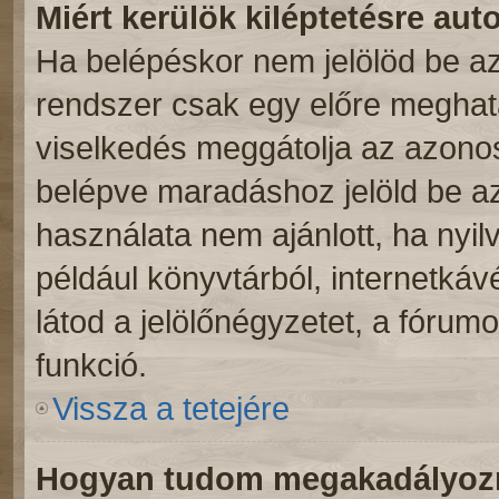
Miért kerülök kiléptetésre au
Ha belépéskor nem jelölöd be a
rendszer csak egy előre meghatá
viselkedés meggátolja az azonosí
belépve maradáshoz jelöld be az 
használata nem ajánlott, ha nyil
például könyvtárból, internetká
látod a jelölőnégyzetet, a fórum
funkció.
Vissza a tetejére
Hogyan tudom megakadályozni