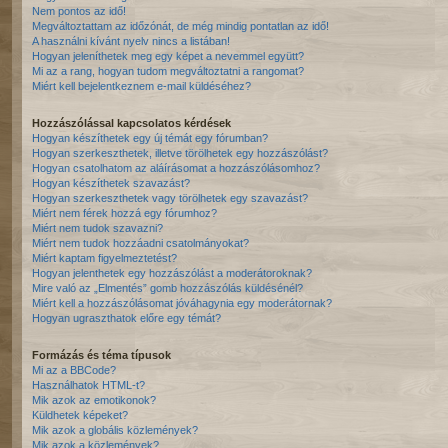
Nem pontos az idő!
Megváltoztattam az időzónát, de még mindig pontatlan az idő!
A használni kívánt nyelv nincs a listában!
Hogyan jeleníthetek meg egy képet a nevemmel együtt?
Mi az a rang, hogyan tudom megváltoztatni a rangomat?
Miért kell bejelentkeznem e-mail küldéséhez?
Hozzászólással kapcsolatos kérdések
Hogyan készíthetek egy új témát egy fórumban?
Hogyan szerkeszthetek, illetve törölhetek egy hozzászólást?
Hogyan csatolhatom az aláírásomat a hozzászólásomhoz?
Hogyan készíthetek szavazást?
Hogyan szerkeszthetek vagy törölhetek egy szavazást?
Miért nem férek hozzá egy fórumhoz?
Miért nem tudok szavazni?
Miért nem tudok hozzáadni csatolmányokat?
Miért kaptam figyelmeztetést?
Hogyan jelenthetek egy hozzászólást a moderátoroknak?
Mire való az „Elmentés” gomb hozzászólás küldésénél?
Miért kell a hozzászólásomat jóváhagynia egy moderátornak?
Hogyan ugraszthatok előre egy témát?
Formázás és téma típusok
Mi az a BBCode?
Használhatok HTML-t?
Mik azok az emotikonok?
Küldhetek képeket?
Mik azok a globális közlemények?
Mik azok a közlemények?