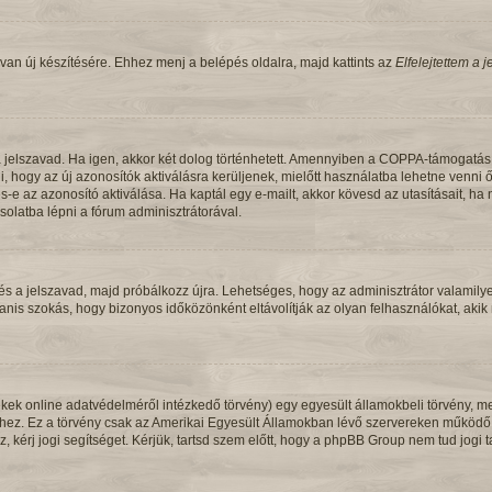
van új készítésére. Ehhez menj a belépés oldalra, majd kattints az
Elfelejtettem a 
a jelszavad. Ha igen, akkor két dolog történhetett. Amennyiben a COPPA-támogatás
i, hogy az új azonosítók aktiválásra kerüljenek, mielőtt használatba lehetne venni
s-e az azonosító aktiválása. Ha kaptál egy e-mailt, akkor kövesd az utasításait, ha
olatba lépni a fórum adminisztrátorával.
 és a jelszavad, majd próbálkozz újra. Lehetséges, hogy az adminisztrátor valamilye
is szokás, hogy bizonyos időközönként eltávolítják az olyan felhasználókat, akik
kek online adatvédelméről intézkedő törvény) egy egyesült államokbeli törvény, me
shez. Ez a törvény csak az Amerikai Egyesült Államokban lévő szervereken működ
z, kérj jogi segítséget. Kérjük, tartsd szem előtt, hogy a phpBB Group nem tud jogi