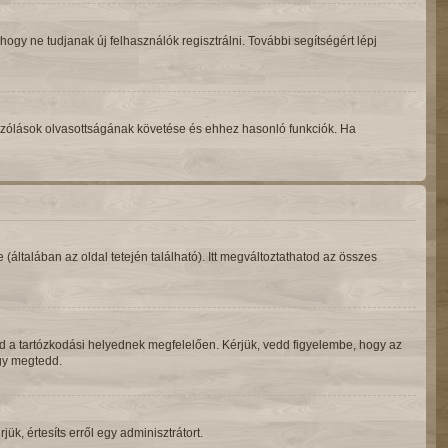
 hogy ne tudjanak új felhasználók regisztrálni. További segítségért lépj
ozzászólások olvasottságának követése és ehhez hasonló funkciók. Ha
e (általában az oldal tetején található). Itt megváltoztathatod az összes
d a tartózkodási helyednek megfelelően. Kérjük, vedd figyelembe, hogy az
ogy megtedd.
ük, értesíts erről egy adminisztrátort.