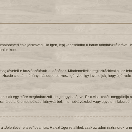
ználóneved és a jelszavad. Ha igen, lépj kapcsolatba a fórum adminisztrátorával, ho
taniuk kéne.
gy megköveteli-e hozzászólások küldéséhez. Mindemellett a regisztrációval plusz le
gisztráció csupán néhány másodpercet vesz igénybe, így javasoljuk, hogy éljél vele.
zer csak egy előre meghatározott ideig hagy belépve. Ez a viselkedés meggátolja a
 használod a fórumot, például könyvtárból, internetkávézóból vagy egyetemi laborbó
?
 „Jelenlét elrejtése” beállítás. Ha ezt
Igen
re állítod, csak az adminisztrátorok, a 