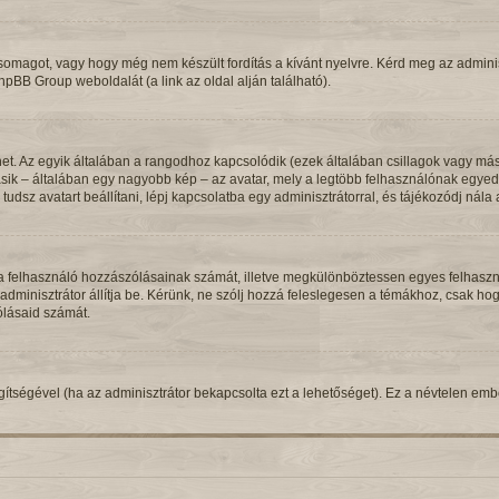
csomagot, vagy hogy még nem készült fordítás a kívánt nyelvre. Kérd meg az admin
phpBB Group weboldalát (a link az oldal alján található).
het. Az egyik általában a rangodhoz kapcsolódik (ezek általában csillagok vagy m
sik – általában egy nagyobb kép – az avatar, mely a legtöbb felhasználónak egyedi
udsz avatart beállítani, lépj kapcsolatba egy adminisztrátorral, és tájékozódj nála 
, a felhasználó hozzászólásainak számát, illetve megkülönböztessen egyes felhaszn
 adminisztrátor állítja be. Kérünk, ne szólj hozzá feleslegesen a témákhoz, csak h
ólásaid számát.
segítségével (ha az adminisztrátor bekapcsolta ezt a lehetőséget). Ez a névtelen e