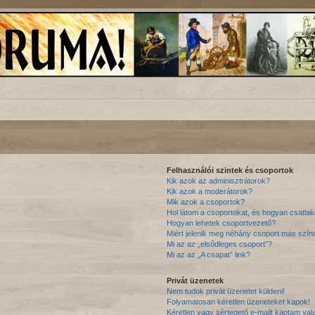
Felhasználói szintek és csoportok
Kik azok az adminisztrátorok?
Kik azok a moderátorok?
Mik azok a csoportok?
Hol látom a csoportokat, és hogyan csatl
Hogyan lehetek csoportvezető?
Miért jelenik meg néhány csoport más szín
Mi az az „elsődleges csoport”?
Mi az az „A csapat” link?
Privát üzenetek
Nem tudok privát üzenetet küldeni!
Folyamatosan kéretlen üzeneteket kapok!
Kéretlen vagy sértegető e-mailt kaptam valak