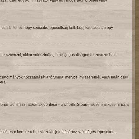
azat, csak egy adminisztrátor vagy egy moderátor törölheti vagy
 stb. lehet, hogy speciális jogosultság kell. Lépj kapcsolatba egy
udsz szavazni, akkor valószínűleg nincs jogosultságod a szavazáshoz.
csatolmányok hozzáadását a fórumba, melybe írni szeretnél, vagy talán csak
rral.
 a fórum adminisztrátorának döntése – a phpBB Group-nak semmi köze nincs a
gigkísérésre kerülsz a hozzászólás jelentéséhez szükséges lépéseken.