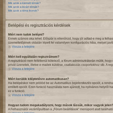
Mik azok a kiemelt témák?
Mik azok a lezárt témák?
Mik azok a téma ikonok?
Belépési és regisztrációs kérdések
Miért nem tudok belépni?
Ennek számos oka lehet. Először is ellenőrizd, hogy jól adtad-e meg a felhas
üzemeltetőjének oldalán lépett fel valamilyen konfigurációs hiba, melyet javí
Vissza a tetejére
Miért kell egyáltalán regisztrálnom?
A regisztráció nem feltétlenül kötelező, a fórum adminisztrátorán múlik, ho
privát üzenetek, illetve e-mailek küldése, csatlakozás csoportokhoz stb. A re
Vissza a tetejére
Miért kerülök kiléptetésre automatikusan?
Ha belépéskor nem jelölöd be az
Automatikus bejelentkezés
opciót, a rends
említett opciót. Ezen funkció használata nem ajánlott, ha nyilvános helyről
ez a funkció.
Vissza a tetejére
Hogyan tudom megakadályozni, hogy mások lássák, mikor vagyok jelen
A Felhasználói vezérlőpultban a „Fórum beállítások” menüpont alatt található a