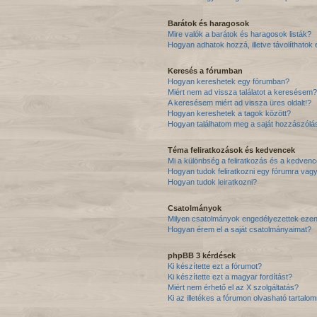
Barátok és haragosok
Mire valók a barátok és haragosok listák?
Hogyan adhatok hozzá, illetve távolíthatok 
Keresés a fórumban
Hogyan kereshetek egy fórumban?
Miért nem ad vissza találatot a keresésem?
A keresésem miért ad vissza üres oldalt!?
Hogyan kereshetek a tagok között?
Hogyan találhatom meg a saját hozzászólá
Téma feliratkozások és kedvencek
Mi a különbség a feliratkozás és a kedvenc
Hogyan tudok feliratkozni egy fórumra vag
Hogyan tudok leiratkozni?
Csatolmányok
Milyen csatolmányok engedélyezettek eze
Hogyan érem el a saját csatolmányaimat?
phpBB 3 kérdések
Ki készítette ezt a fórumot?
Ki készítette ezt a magyar fordítást?
Miért nem érhető el az X szolgáltatás?
Ki az illetékes a fórumon olvasható tartal