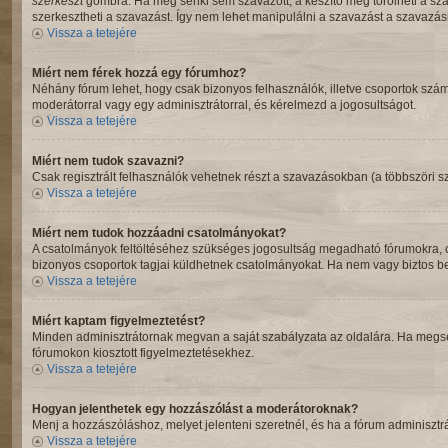
szerkeszt
gombra. Ha még senki sem szavazott, a készítő még törölheti a szav
szerkesztheti a szavazást. Így nem lehet manipulálni a szavazást a szavazás
Vissza a tetejére
Miért nem férek hozzá egy fórumhoz?
Néhány fórum lehet, hogy csak bizonyos felhasználók, illetve csoportok szám
moderátorral vagy egy adminisztrátorral, és kérelmezd a jogosultságot.
Vissza a tetejére
Miért nem tudok szavazni?
Csak regisztrált felhasználók vehetnek részt a szavazásokban (a többszöri 
Vissza a tetejére
Miért nem tudok hozzáadni csatolmányokat?
A csatolmányok feltöltéséhez szükséges jogosultság megadható fórumokra, c
bizonyos csoportok tagjai küldhetnek csatolmányokat. Ha nem vagy biztos be
Vissza a tetejére
Miért kaptam figyelmeztetést?
Minden adminisztrátornak megvan a saját szabályzata az oldalára. Ha megsé
fórumokon kiosztott figyelmeztetésekhez.
Vissza a tetejére
Hogyan jelenthetek egy hozzászólást a moderátoroknak?
Menj a hozzászóláshoz, melyet jelenteni szeretnél, és ha a fórum adminisztr
Vissza a tetejére