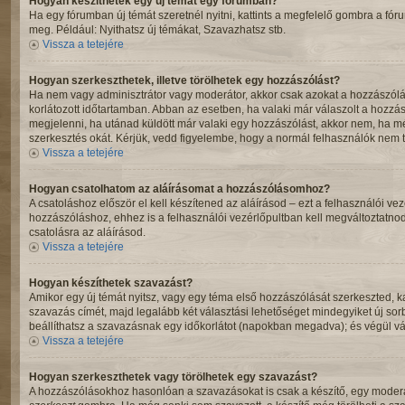
Hogyan készíthetek egy új témát egy fórumban?
Ha egy fórumban új témát szeretnél nyitni, kattints a megfelelő gombra a fó
meg. Például: Nyithatsz új témákat, Szavazhatsz stb.
Vissza a tetejére
Hogyan szerkeszthetek, illetve törölhetek egy hozzászólást?
Ha nem vagy adminisztrátor vagy moderátor, akkor csak azokat a hozzászóláso
korlátozott időtartamban. Abban az esetben, ha valaki már válaszolt a hozzás
megjelenni, ha utánad küldött már valaki egy hozzászólást, akkor nem, ha m
szerkesztés okát. Kérjük, vedd figyelembe, hogy a normál felhasználók nem t
Vissza a tetejére
Hogyan csatolhatom az aláírásomat a hozzászólásomhoz?
A csatoláshoz először el kell készítened az aláírásod – ezt a felhasználói 
hozzászóláshoz, ehhez is a felhasználói vezérlőpultban kell megváltoztatno
csatolásra az aláírásod.
Vissza a tetejére
Hogyan készíthetek szavazást?
Amikor egy új témát nyitsz, vagy egy téma első hozzászólását szerkeszted, ka
szavazás címét, majd legalább két választási lehetőséget mindegyiket új so
beállíthatsz a szavazásnak egy időkorlátot (napokban megadva); és végül vá
Vissza a tetejére
Hogyan szerkeszthetek vagy törölhetek egy szavazást?
A hozzászólásokhoz hasonlóan a szavazásokat is csak a készítő, egy moderát