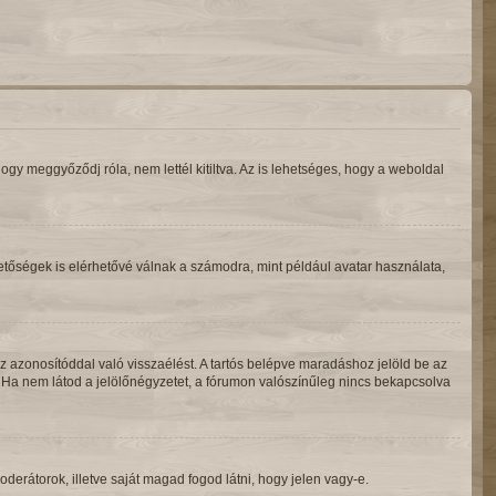
gy meggyőződj róla, nem lettél kitiltva. Az is lehetséges, hogy a weboldal
hetőségek is elérhetővé válnak a számodra, mint például avatar használata,
z azonosítóddal való visszaélést. A tartós belépve maradáshoz jelöld be az
l. Ha nem látod a jelölőnégyzetet, a fórumon valószínűleg nincs bekapcsolva
moderátorok, illetve saját magad fogod látni, hogy jelen vagy-e.