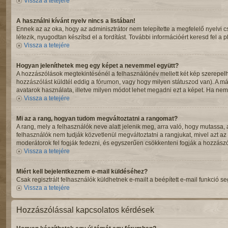
Vissza a tetejére
A használni kívánt nyelv nincs a listában!
Ennek az az oka, hogy az adminisztrátor nem telepítette a megfelelő nyelvi 
létezik, nyugodtan készítsd el a fordítást. További információért keresd fel a 
Vissza a tetejére
Hogyan jeleníthetek meg egy képet a nevemmel együtt?
A hozzászólások megtekintésénél a felhasználónév mellett két kép szerepel
hozzászólást küldtél eddig a fórumon, vagy hogy milyen státuszod van). A má
avatarok használata, illetve milyen módot lehet megadni ezt a képet. Ha nem t
Vissza a tetejére
Mi az a rang, hogyan tudom megváltoztatni a rangomat?
A rang, mely a felhasználók neve alatt jelenik meg, arra való, hogy mutassa
felhasználók nem tudják közvetlenül megváltoztatni a rangjukat, mivel azt az
moderátorok fel fogják fedezni, és egyszerűen csökkenteni fogják a hozzász
Vissza a tetejére
Miért kell bejelentkeznem e-mail küldéséhez?
Csak regisztrált felhasználók küldhetnek e-mailt a beépített e-mail funkció 
Vissza a tetejére
Hozzászólással kapcsolatos kérdések