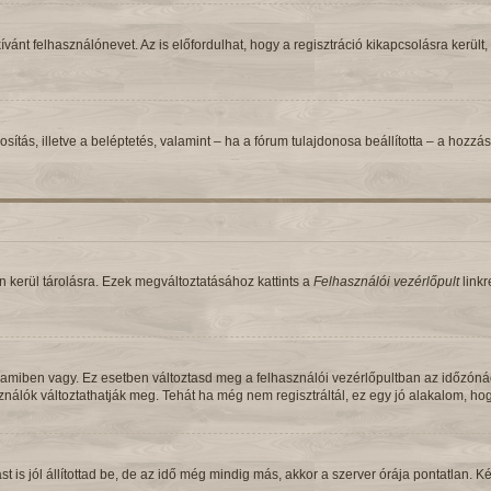
ívánt felhasználónevet. Az is előfordulhat, hogy a regisztráció kikapcsolásra került,
zonosítás, illetve a beléptetés, valamint – ha a fórum tulajdonosa beállította – a h
 kerül tárolásra. Ezek megváltoztatásához kattints a
Felhasználói vezérlőpult
linkr
 amiben vagy. Ez esetben változtasd meg a felhasználói vezérlőpultban az időzóná
asználók változtathatják meg. Tehát ha még nem regisztráltál, ez egy jó alakalom, h
is jól állítottad be, de az idő még mindig más, akkor a szerver órája pontatlan. Kérj