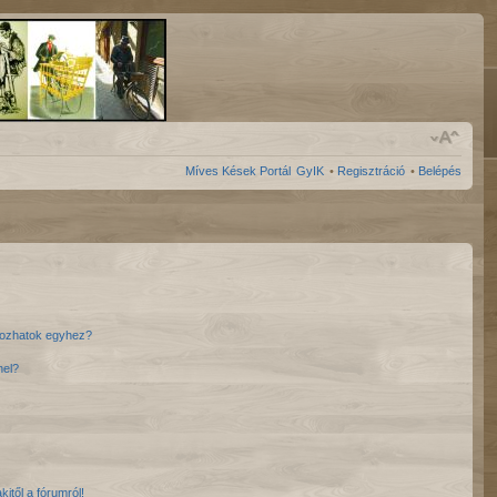
Míves Kések Portál
GyIK
•
Regisztráció
•
Belépés
akozhatok egyhez?
nel?
itől a fórumról!