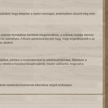
isztrátort, hogy telepítse a nyelvi csomagot, amennyiben viszont még nem
ás elemek formájában kerülnek megjelenítésre, a számuk mutatja mennyi
 és személyes. A fórum adminisztrátorától függ, hogy engedélyezett-e az
az okokról.
álókat, például a moderátorokat és adminisztrátorokat. Általában a
ogy növeld a hozzászólásaid számát, hiszen valószínű, hogy ezt a
mberek nemkívánt leveleinek elkerülése végett szükséges.