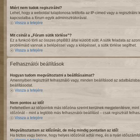
Miért nem tudok regisztrálni?
Lehet, hogy a weboldal tulajdonosa letiltotta az IP-címed vagy a regisztrálni k
kapcsolatba a fórum egyik adminisztrátorával.
Vissza a tetejére
Mit csinál a „Fórum sütik törlése”?
Ez a funkció törli az összes phpBB3 által küldött sütit. A sütik feladata az a
problémáid vannak a belépéssel vagy a kilépéssel, a sütik törlése segíthet.
Vissza a tetejére
Felhasználói beállítások
Hogyan tudom megváltoztatni a beállításaimat?
Amennyiben regisztrált felhasználó vagy, minden beállításod az adatbázisban
beállításodat.
Vissza a tetejére
Nem pontos az idő!
Feltehetően az időpontok más időzóna szerint kerülnek megjelenítésre, mint
időzónát – mint a legtöbb más felhasználói beállítást – csak regisztrált felh
Vissza a tetejére
Megváltoztattam az időzónát, de még mindig pontatlan az idő!
Ha biztos vagy benne, hogy helyes időzónát adtál meg, és a nyári időszámítást 