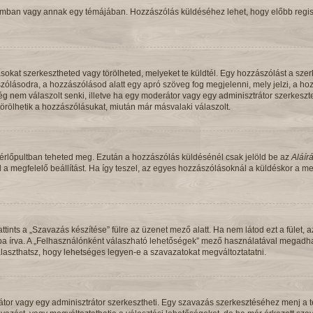
rumban vagy annak egy témájában. Hozzászólás küldéséhez lehet, hogy előbb regiszt
kat szerkesztheted vagy törölheted, melyeket te küldtél. Egy hozzászólást a szerk
zólásodra, a hozzászólásod alatt egy apró szöveg fog megjelenni, mely jelzi, a hozz
ég nem válaszolt senki, illetve ha egy moderátor vagy egy adminisztrátor szerkesz
örölhetik a hozzászólásukat, miután már másvalaki válaszolt.
vezérlőpultban teheted meg. Ezután a hozzászólás küldésénél csak jelöld be az
Aláír
d a megfelelő beállítást. Ha így teszel, az egyes hozzászólásoknál a küldéskor a
ttints a „Szavazás készítése” fülre az üzenet mező alatt. Ha nem látod ezt a fület,
rba írva. A „Felhasználónként válaszható lehetőségek” mező használatával megadhat
laszthatsz, hogy lehetséges legyen-e a szavazatokat megváltoztatatni.
or vagy egy adminisztrátor szerkesztheti. Egy szavazás szerkesztéséhez menj a té