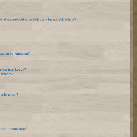
el felhasználókat a barátok vagy haragosok listáról?
saimat és témáimat?
ekbe tétel között?
y témára?
n a fórumon?
ommal kapcsolatban?