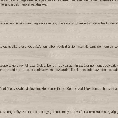
azást, vagy megváltoztathatja a választási lehetőségeket, de ha már érkezett szav
i lehetőségek megváltoztatásával.
ára érhető el. A fórum megtekintéséhez, olvasásához, benne hozzászólás küldéséhez
szavazás elkerülése végett). Amennyiben regisztrált felhasználó vagy de mégsem t
soportokra vagy felhasználókra. Lehet, hogy az adminisztrátor nem engedélyezte 
nne, miért nem tudsz csatolmányokat hozzáadni, lépj kapcsolatba az adminisztráto
rtettél egy szabályt, figyelmeztethetnek téged. Kérjük, vedd figyelembe, hogy ez
átora engedélyezte, látnod kell egy gombot, mely erre való. Ha erre kattintasz, vé