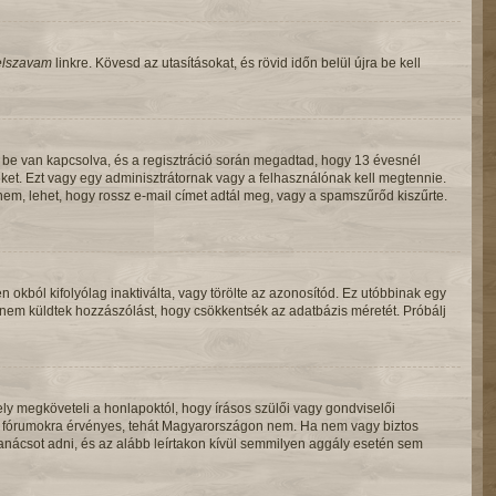
jelszavam
linkre. Kövesd az utasításokat, és rövid időn belül újra be kell
 be van kapcsolva, és a regisztráció során megadtad, hogy 13 évesnél
 őket. Ezt vagy egy adminisztrátornak vagy a felhasználónak kell megtennie.
 nem, lehet, hogy rossz e-mail címet adtál meg, vagy a spamszűrőd kiszűrte.
n okból kifolyólag inaktiválta, vagy törölte az azonosítód. Ez utóbbinak egy
 nem küldtek hozzászólást, hogy csökkentsék az adatbázis méretét. Próbálj
ly megköveteli a honlapoktól, hogy írásos szülői vagy gondviselői
ő fórumokra érvényes, tehát Magyarországon nem. Ha nem vagy biztos
 tanácsot adni, és az alább leírtakon kívül semmilyen aggály esetén sem