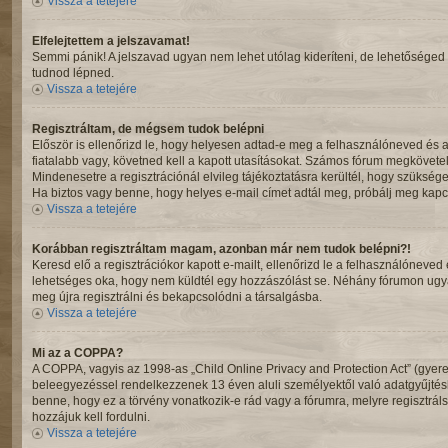
Vissza a tetejére
Elfelejtettem a jelszavamat!
Semmi pánik! A jelszavad ugyan nem lehet utólag kideríteni, de lehetőséged 
tudnod lépned.
Vissza a tetejére
Regisztráltam, de mégsem tudok belépni
Először is ellenőrizd le, hogy helyesen adtad-e meg a felhasználóneved és 
fiatalabb vagy, követned kell a kapott utasításokat. Számos fórum megkövetel
Mindenesetre a regisztrációnál elvileg tájékoztatásra kerültél, hogy szüksége
Ha biztos vagy benne, hogy helyes e-mail címet adtál meg, próbálj meg kapcs
Vissza a tetejére
Korábban regisztráltam magam, azonban már nem tudok belépni?!
Keresd elő a regisztrációkor kapott e-mailt, ellenőrizd le a felhasználóneved
lehetséges oka, hogy nem küldtél egy hozzászólást se. Néhány fórumon ugyan
meg újra regisztrálni és bekapcsolódni a társalgásba.
Vissza a tetejére
Mi az a COPPA?
A COPPA, vagyis az 1998-as „Child Online Privacy and Protection Act” (gyere
beleegyezéssel rendelkezzenek 13 éven aluli személyektől való adatgyűjté
benne, hogy ez a törvény vonatkozik-e rád vagy a fórumra, melyre regisztráls
hozzájuk kell fordulni.
Vissza a tetejére