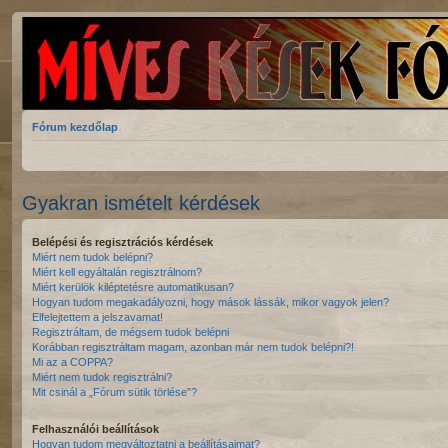
Fórum kezdőlap
Gyakran ismételt kérdések
Belépési és regisztrációs kérdések
Miért nem tudok belépni?
Miért kell egyáltalán regisztrálnom?
Miért kerülök kiléptetésre automatikusan?
Hogyan tudom megakadályozni, hogy mások lássák, mikor vagyok jelen?
Elfelejtettem a jelszavamat!
Regisztráltam, de mégsem tudok belépni
Korábban regisztráltam magam, azonban már nem tudok belépni?!
Mi az a COPPA?
Miért nem tudok regisztrálni?
Mit csinál a „Fórum sütik törlése”?
Felhasználói beállítások
Hogyan tudom megváltoztatni a beállításaimat?