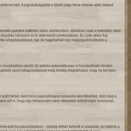
rálnod kell. A jogosultságaidat a fórum vagy téma oldalak alján találod
esztés gombra kattintva tudsz szerkeszteni, általában csak a beküldés utáni
ászólás hányszor és ki által került szerkesztésre. Ez csak akkor fog
tette a hozzászólásod, bár ők hagyhatnak egy megjegyzést jelezve a
ás hozzáadása
opciót. Az aláírás automatikusan is hozzáadható minden
 megfelelő opció kikapcsolásával még mindig megadhatod, hogy ne kerüljön
 az azért lehet, mert nincs jogosultságod szavazás készítéséhez. Add meg a
od azt is, hogy egy felhasználó hány választási lehetőségre szavazhat;
ma első hozzászólásához – mindig ehhez tartozik a szavazás, és kattints a