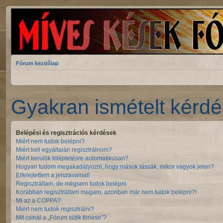
Fórum kezdőlap
Gyakran ismételt kérd
Belépési és regisztrációs kérdések
Miért nem tudok belépni?
Miért kell egyáltalán regisztrálnom?
Miért kerülök kiléptetésre automatikusan?
Hogyan tudom megakadályozni, hogy mások lássák, mikor vagyok jelen?
Elfelejtettem a jelszavamat!
Regisztráltam, de mégsem tudok belépni
Korábban regisztráltam magam, azonban már nem tudok belépni?!
Mi az a COPPA?
Miért nem tudok regisztrálni?
Mit csinál a „Fórum sütik törlése”?