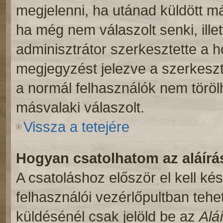
megjelenni, ha utánad küldött m
ha még nem válaszolt senki, ill
adminisztrátor szerkesztette a 
megjegyzést jelezve a szerkeszt
a normál felhasználók nem töröl
másvalaki válaszolt.
Vissza a tetejére
Hogyan csatolhatom az aláír
A csatoláshoz először el kell ké
felhasználói vezérlőpultban teh
küldésénél csak jelöld be az
Alá