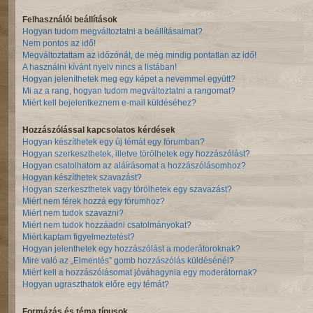
Felhasználói beállítások
Hogyan tudom megváltoztatni a beállításaimat?
Nem pontos az idő!
Megváltoztattam az időzónát, de még mindig pontatlan az idő!
A használni kívánt nyelv nincs a listában!
Hogyan jeleníthetek meg egy képet a nevemmel együtt?
Mi az a rang, hogyan tudom megváltoztatni a rangomat?
Miért kell bejelentkeznem e-mail küldéséhez?
Hozzászólással kapcsolatos kérdések
Hogyan készíthetek egy új témát egy fórumban?
Hogyan szerkeszthetek, illetve törölhetek egy hozzászólást?
Hogyan csatolhatom az aláírásomat a hozzászólásomhoz?
Hogyan készíthetek szavazást?
Hogyan szerkeszthetek vagy törölhetek egy szavazást?
Miért nem férek hozzá egy fórumhoz?
Miért nem tudok szavazni?
Miért nem tudok hozzáadni csatolmányokat?
Miért kaptam figyelmeztetést?
Hogyan jelenthetek egy hozzászólást a moderátoroknak?
Mire való az „Elmentés” gomb hozzászólás küldésénél?
Miért kell a hozzászólásomat jóváhagynia egy moderátornak?
Hogyan ugraszthatok előre egy témát?
Formázás és téma típusok