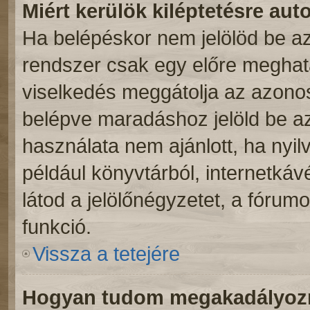
Miért kerülök kiléptetésre au
Ha belépéskor nem jelölöd be a
rendszer csak egy előre meghatá
viselkedés meggátolja az azonosí
belépve maradáshoz jelöld be az 
használata nem ajánlott, ha nyil
például könyvtárból, internetká
látod a jelölőnégyzetet, a fórum
funkció.
Vissza a tetejére
Hogyan tudom megakadályozni