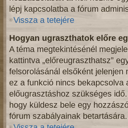
lépj kapcsolatba a fórum adminis
Vissza a tetejére
Hogyan ugraszthatok előre e
A téma megtekintésénél megjele
kattintva „előreugraszthatsz” eg
felsorolásánál elsőként jelenjen
ez a funkció nincs bekapcsolva 
előugrasztáshoz szükséges idő. 
hogy küldesz bele egy hozzászól
fórum szabályainak betartására.
Vissza a tetejére