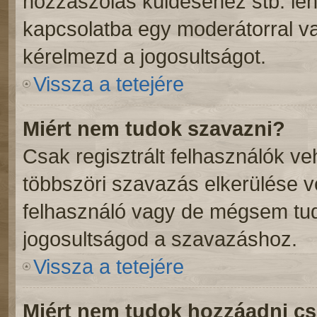
hozzászólás küldéséhez stb. lehe
kapcsolatba egy moderátorral va
kérelmezd a jogosultságot.
Vissza a tetejére
Miért nem tudok szavazni?
Csak regisztrált felhasználók v
többszöri szavazás elkerülése v
felhasználó vagy de mégsem tud
jogosultságod a szavazáshoz.
Vissza a tetejére
Miért nem tudok hozzáadni c