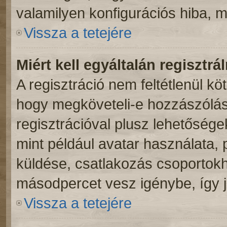
valamilyen konfigurációs hiba, m
Vissza a tetejére
Miért kell egyáltalán regisztr
A regisztráció nem feltétlenül kö
hogy megköveteli-e hozzászólás
regisztrációval plusz lehetősége
mint például avatar használata, p
küldése, csatlakozás csoportokh
másodpercet vesz igénybe, így ja
Vissza a tetejére