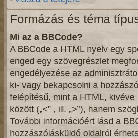
Formázás és téma típu
Mi az a BBCode?
A BBCode a HTML nyelv egy speci
enged egy szövegrészlet megf
engedélyezése az adminisztrátor
ki- vagy bekapcsolni a hozzász
felépítésű, mint a HTML, kivév
között („<” , ill. „>”), hanem szögl
További információért lásd a BB
hozzászólásküldő oldalról érhets