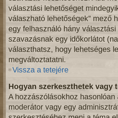
választási lehetőséget mindegyik
válaszható lehetőségek” mező h
egy felhasználó hány választási 
szavazásnak egy időkorlátot (n
választhatsz, hogy lehetséges l
megváltoztatatni.
Vissza a tetejére
Hogyan szerkeszthetek vagy t
A hozzászólásokhoz hasonlóan a
moderátor vagy egy adminisztrá
szerkesztéséhez menj a téma e