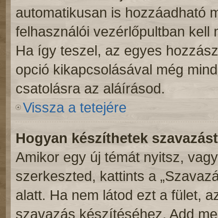
automatikusan is hozzáadható m
felhasználói vezérlőpultban kell 
Ha így teszel, az egyes hozzász
opció kikapcsolásával még mind
csatolásra az aláírásod.
Vissza a tetejére
Hogyan készíthetek szavazás
Amikor egy új témát nyitsz, vag
szerkeszted, kattints a „Szavaz
alatt. Ha nem látod ezt a fület, 
szavazás készítéséhez. Add meg