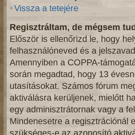
Vissza a tetejére
Regisztráltam, de mégsem tu
Először is ellenőrizd le, hogy h
felhasználóneved és a jelszavad.
Amennyiben a COPPA-támogatás 
során megadtad, hogy 13 évesnél
utasításokat. Számos fórum meg
aktiválásra kerüljenek, mielőtt 
egy adminisztrátornak vagy a fe
Mindenesetre a regisztrációnál el
szükséges-e az azonosító aktivá