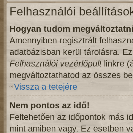
Felhasználói beállításo
Hogyan tudom megváltoztatni 
Amennyiben regisztrált felhaszn
adatbázisban kerül tárolásra. E
Felhasználói vezérlőpult
linkre (á
megváltoztathatod az összes beá
Vissza a tetejére
Nem pontos az idő!
Feltehetően az időpontok más id
mint amiben vagy. Ez esetben vá