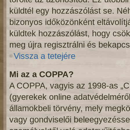
küldtél egy hozzászólást se. N
bizonyos időközönként eltávolítj
küldtek hozzászólást, hogy csök
meg újra regisztrálni és bekapcs
Vissza a tetejére
Mi az a COPPA?
A COPPA, vagyis az 1998-as „Chi
(gyerekek online adatvédelméről
államokbeli törvény, mely megköv
vagy gondviselői beleegyezéssel