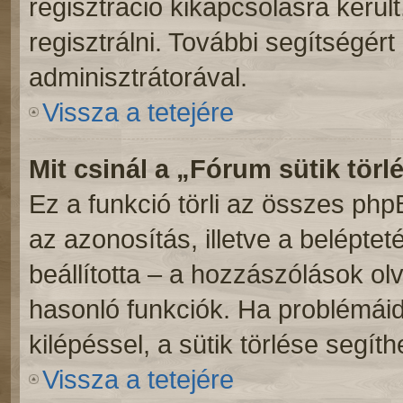
regisztráció kikapcsolásra kerül
regisztrálni. További segítségért
adminisztrátorával.
Vissza a tetejére
Mit csinál a „Fórum sütik törl
Ez a funkció törli az összes phpBB
az azonosítás, illetve a beléptet
beállította – a hozzászólások o
hasonló funkciók. Ha problémái
kilépéssel, a sütik törlése segíth
Vissza a tetejére