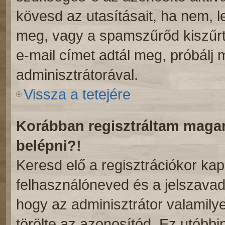
kövesd az utasításait, ha nem, l
meg, vagy a spamszűrőd kiszűrt
e-mail címet adtál meg, próbálj
adminisztrátorával.
Vissza a tetejére
Korábban regisztráltam mag
belépni?!
Keresd elő a regisztrációkor kapot
felhasználóneved és a jelszavad
hogy az adminisztrátor valamilyen
törölte az azonosítód. Ez utóbb