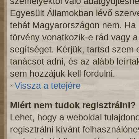
személyektől való adatgyűjtéshe
Egyesült Államokban lévő szer
tehát Magyarországon nem. Ha 
törvény vonatkozik-e rád vagy a f
segítséget. Kérjük, tartsd szem
tanácsot adni, és az alább leírt
sem hozzájuk kell fordulni.
Vissza a tetejére
Miért nem tudok regisztrálni?
Lehet, hogy a weboldal tulajdono
regisztrálni kívánt felhasználóne