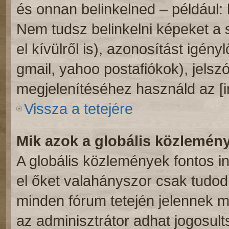
és onnan belinkelned – például:
Nem tudsz belinkelni képeket a 
el kívülről is), azonosítást igény
gmail, yahoo postafiókok), jelsz
megjelenítéséhez használd az [
Vissza a tetejére
Mik azok a globális közlemén
A globális közlemények fontos i
el őket valahányszor csak tudod.
minden fórum tetején jelennek 
az adminisztrátor adhat jogosult