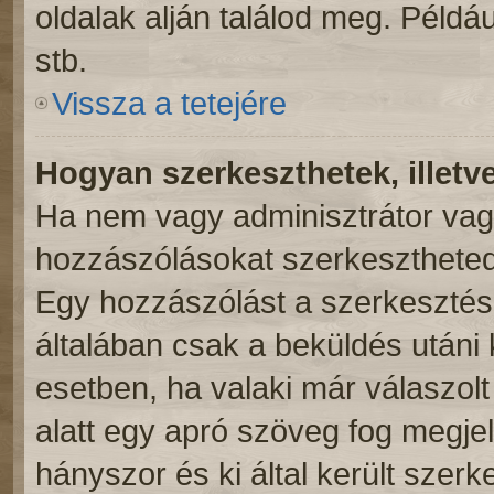
oldalak alján találod meg. Példá
stb.
Vissza a tetejére
Hogyan szerkeszthetek, illetv
Ha nem vagy adminisztrátor vag
hozzászólásokat szerkesztheted 
Egy hozzászólást a szerkesztés 
általában csak a beküldés utáni 
esetben, ha valaki már válaszol
alatt egy apró szöveg fog megjel
hányszor és ki által került szer