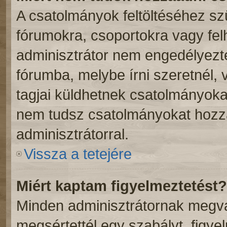
A csatolmányok feltöltéséhez s
fórumokra, csoportokra vagy fel
adminisztrátor nem engedélyez
fórumba, melybe írni szeretnél,
tagjai küldhetnek csatolmányoka
nem tudsz csatolmányokat hozzá
adminisztrátorral.
Vissza a tetejére
Miért kaptam figyelmeztetést?
Minden adminisztrátornak megvan
megsértettél egy szabályt, figye