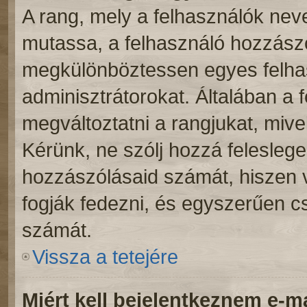
A rang, mely a felhasználók neve
mutassa, a felhasználó hozzászó
megkülönböztessen egyes felhas
adminisztrátorokat. Általában a 
megváltoztatni a rangjukat, mivel 
Kérünk, ne szólj hozzá felesleg
hozzászólásaid számát, hiszen v
fogják fedezni, és egyszerűen c
számát.
Vissza a tetejére
Miért kell bejelentkeznem e-m