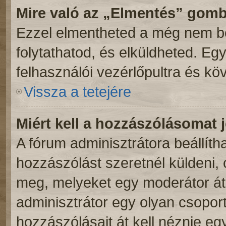
Mire való az „Elmentés” gom
Ezzel elmentheted a még nem be
folytathatod, és elküldheted. Eg
felhasználói vezérlőpultra és kö
Vissza a tetejére
Miért kell a hozzászólásomat
A fórum adminisztrátora beállít
hozzászólást szeretnél küldeni,
meg, melyeket egy moderátor átn
adminisztrátor egy olyan csoport
hozzászólásait át kell néznie eg