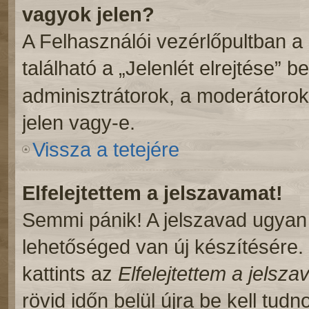
vagyok jelen?
A Felhasználói vezérlőpultban a
található a „Jelenlét elrejtése” b
adminisztrátorok, a moderátorok,
jelen vagy-e.
Vissza a tetejére
Elfelejtettem a jelszavamat!
Semmi pánik! A jelszavad ugyan n
lehetőséged van új készítésére.
kattints az
Elfelejtettem a jelsz
rövid időn belül újra be kell tudn