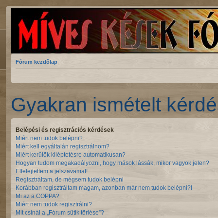
Fórum kezdőlap
Gyakran ismételt kérd
Belépési és regisztrációs kérdések
Miért nem tudok belépni?
Miért kell egyáltalán regisztrálnom?
Miért kerülök kiléptetésre automatikusan?
Hogyan tudom megakadályozni, hogy mások lássák, mikor vagyok jelen?
Elfelejtettem a jelszavamat!
Regisztráltam, de mégsem tudok belépni
Korábban regisztráltam magam, azonban már nem tudok belépni?!
Mi az a COPPA?
Miért nem tudok regisztrálni?
Mit csinál a „Fórum sütik törlése”?