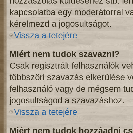
hozzászólás küldéséhez stb. lehe
kapcsolatba egy moderátorral va
kérelmezd a jogosultságot.
Vissza a tetejére
Miért nem tudok szavazni?
Csak regisztrált felhasználók v
többszöri szavazás elkerülése v
felhasználó vagy de mégsem tud
jogosultságod a szavazáshoz.
Vissza a tetejére
Miért nem tudok hozzáadni c