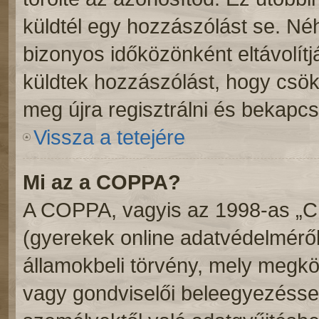
küldtél egy hozzászólást se. N
bizonyos időközönként eltávolítj
küldtek hozzászólást, hogy csök
meg újra regisztrálni és bekapcs
Vissza a tetejére
Mi az a COPPA?
A COPPA, vagyis az 1998-as „Chi
(gyerekek online adatvédelméről
államokbeli törvény, mely megköv
vagy gondviselői beleegyezéssel