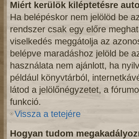
Miért kerülök kiléptetésre au
Ha belépéskor nem jelölöd be a
rendszer csak egy előre meghatá
viselkedés meggátolja az azonosí
belépve maradáshoz jelöld be az 
használata nem ajánlott, ha nyil
például könyvtárból, internetká
látod a jelölőnégyzetet, a fórum
funkció.
Vissza a tetejére
Hogyan tudom megakadályozni