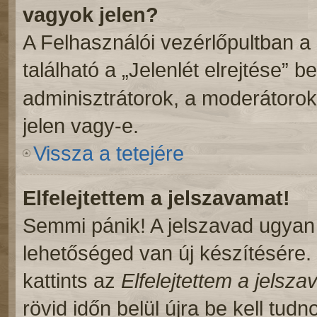
vagyok jelen?
A Felhasználói vezérlőpultban a
található a „Jelenlét elrejtése” b
adminisztrátorok, a moderátorok,
jelen vagy-e.
Vissza a tetejére
Elfelejtettem a jelszavamat!
Semmi pánik! A jelszavad ugyan n
lehetőséged van új készítésére.
kattints az
Elfelejtettem a jelsz
rövid időn belül újra be kell tudn