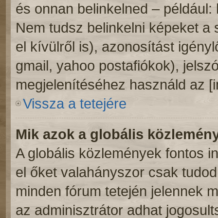
és onnan belinkelned – például:
Nem tudsz belinkelni képeket a 
el kívülről is), azonosítást igény
gmail, yahoo postafiókok), jelsz
megjelenítéséhez használd az [
Vissza a tetejére
Mik azok a globális közlemén
A globális közlemények fontos i
el őket valahányszor csak tudod.
minden fórum tetején jelennek 
az adminisztrátor adhat jogosult