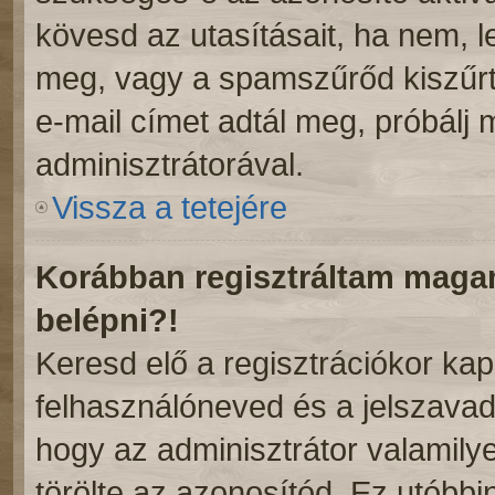
kövesd az utasításait, ha nem, l
meg, vagy a spamszűrőd kiszűrt
e-mail címet adtál meg, próbálj
adminisztrátorával.
Vissza a tetejére
Korábban regisztráltam mag
belépni?!
Keresd elő a regisztrációkor kapot
felhasználóneved és a jelszavad
hogy az adminisztrátor valamilyen
törölte az azonosítód. Ez utóbb