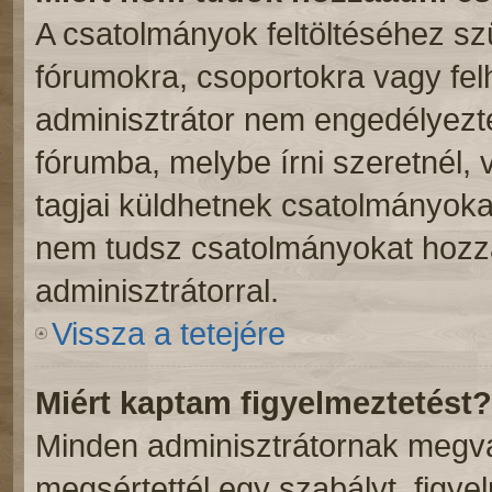
A csatolmányok feltöltéséhez s
fórumokra, csoportokra vagy fel
adminisztrátor nem engedélyez
fórumba, melybe írni szeretnél,
tagjai küldhetnek csatolmányoka
nem tudsz csatolmányokat hozzá
adminisztrátorral.
Vissza a tetejére
Miért kaptam figyelmeztetést?
Minden adminisztrátornak megvan
megsértettél egy szabályt, figye