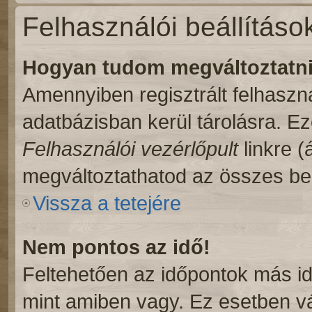
Felhasználói beállításo
Hogyan tudom megváltoztatni 
Amennyiben regisztrált felhaszn
adatbázisban kerül tárolásra. E
Felhasználói vezérlőpult
linkre (á
megváltoztathatod az összes beá
Vissza a tetejére
Nem pontos az idő!
Feltehetően az időpontok más id
mint amiben vagy. Ez esetben vá