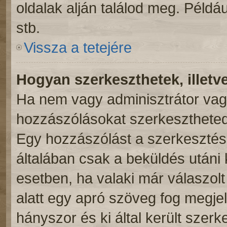
oldalak alján találod meg. Példá
stb.
Vissza a tetejére
Hogyan szerkeszthetek, illetv
Ha nem vagy adminisztrátor vag
hozzászólásokat szerkesztheted 
Egy hozzászólást a szerkesztés 
általában csak a beküldés utáni 
esetben, ha valaki már válaszol
alatt egy apró szöveg fog megjel
hányszor és ki által került szer