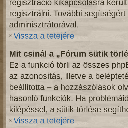
regisztráció kikapcsolásra kerül
regisztrálni. További segítségért
adminisztrátorával.
Vissza a tetejére
Mit csinál a „Fórum sütik törl
Ez a funkció törli az összes phpBB
az azonosítás, illetve a beléptet
beállította – a hozzászólások o
hasonló funkciók. Ha problémái
kilépéssel, a sütik törlése segíth
Vissza a tetejére