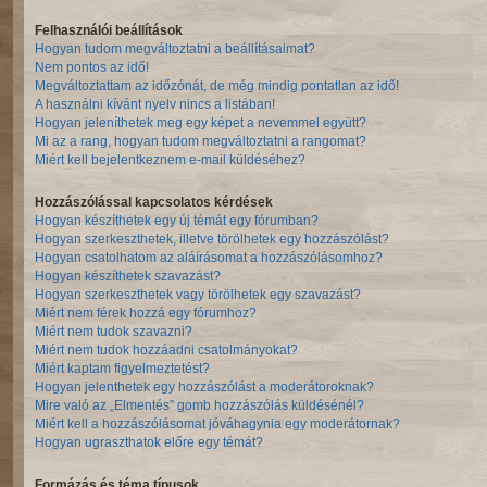
Felhasználói beállítások
Hogyan tudom megváltoztatni a beállításaimat?
Nem pontos az idő!
Megváltoztattam az időzónát, de még mindig pontatlan az idő!
A használni kívánt nyelv nincs a listában!
Hogyan jeleníthetek meg egy képet a nevemmel együtt?
Mi az a rang, hogyan tudom megváltoztatni a rangomat?
Miért kell bejelentkeznem e-mail küldéséhez?
Hozzászólással kapcsolatos kérdések
Hogyan készíthetek egy új témát egy fórumban?
Hogyan szerkeszthetek, illetve törölhetek egy hozzászólást?
Hogyan csatolhatom az aláírásomat a hozzászólásomhoz?
Hogyan készíthetek szavazást?
Hogyan szerkeszthetek vagy törölhetek egy szavazást?
Miért nem férek hozzá egy fórumhoz?
Miért nem tudok szavazni?
Miért nem tudok hozzáadni csatolmányokat?
Miért kaptam figyelmeztetést?
Hogyan jelenthetek egy hozzászólást a moderátoroknak?
Mire való az „Elmentés” gomb hozzászólás küldésénél?
Miért kell a hozzászólásomat jóváhagynia egy moderátornak?
Hogyan ugraszthatok előre egy témát?
Formázás és téma típusok