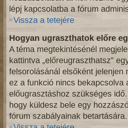
lépj kapcsolatba a fórum adminis
Vissza a tetejére
Hogyan ugraszthatok előre e
A téma megtekintésénél megjele
kattintva „előreugraszthatsz” eg
felsorolásánál elsőként jelenjen
ez a funkció nincs bekapcsolva 
előugrasztáshoz szükséges idő. 
hogy küldesz bele egy hozzászól
fórum szabályainak betartására.
Vissza a tetejére