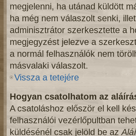
megjelenni, ha utánad küldött m
ha még nem válaszolt senki, ill
adminisztrátor szerkesztette a 
megjegyzést jelezve a szerkeszt
a normál felhasználók nem töröl
másvalaki válaszolt.
Vissza a tetejére
Hogyan csatolhatom az aláír
A csatoláshoz először el kell ké
felhasználói vezérlőpultban teh
küldésénél csak jelöld be az
Alá