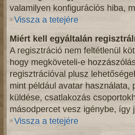
valamilyen konfigurációs hiba, m
Vissza a tetejére
Miért kell egyáltalán regisztr
A regisztráció nem feltétlenül kö
hogy megköveteli-e hozzászólás
regisztrációval plusz lehetősége
mint például avatar használata, p
küldése, csatlakozás csoportokh
másodpercet vesz igénybe, így ja
Vissza a tetejére