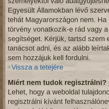
személyektől való adatgyűjtéshe
Egyesült Államokban lévő szer
tehát Magyarországon nem. Ha 
törvény vonatkozik-e rád vagy a f
segítséget. Kérjük, tartsd szem
tanácsot adni, és az alább leírt
sem hozzájuk kell fordulni.
Vissza a tetejére
Miért nem tudok regisztrálni?
Lehet, hogy a weboldal tulajdono
regisztrálni kívánt felhasználóne