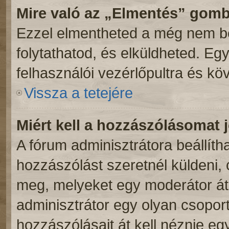
Mire való az „Elmentés” gom
Ezzel elmentheted a még nem be
folytathatod, és elküldheted. Eg
felhasználói vezérlőpultra és kö
Vissza a tetejére
Miért kell a hozzászólásomat
A fórum adminisztrátora beállít
hozzászólást szeretnél küldeni,
meg, melyeket egy moderátor átn
adminisztrátor egy olyan csoport
hozzászólásait át kell néznie eg