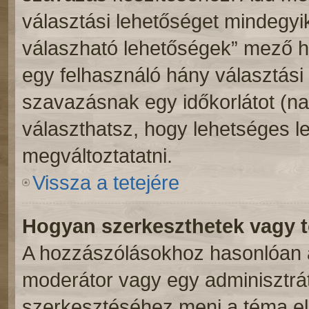
választási lehetőséget mindegyik
válaszható lehetőségek” mező h
egy felhasználó hány választási 
szavazásnak egy időkorlátot (n
választhatsz, hogy lehetséges l
megváltoztatatni.
Vissza a tetejére
Hogyan szerkeszthetek vagy t
A hozzászólásokhoz hasonlóan a
moderátor vagy egy adminisztrá
szerkesztéséhez menj a téma e