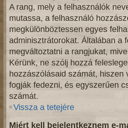
A rang, mely a felhasználók neve
mutassa, a felhasználó hozzászó
megkülönböztessen egyes felhas
adminisztrátorokat. Általában a 
megváltoztatni a rangjukat, mivel 
Kérünk, ne szólj hozzá felesleg
hozzászólásaid számát, hiszen v
fogják fedezni, és egyszerűen c
számát.
Vissza a tetejére
Miért kell bejelentkeznem e-m