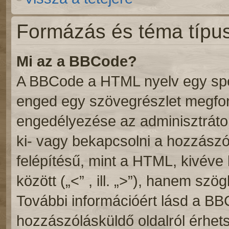
Formázás és téma típu
Mi az a BBCode?
A BBCode a HTML nyelv egy speci
enged egy szövegrészlet megf
engedélyezése az adminisztrátor
ki- vagy bekapcsolni a hozzász
felépítésű, mint a HTML, kivév
között („<” , ill. „>”), hanem szögl
További információért lásd a BB
hozzászólásküldő oldalról érhets