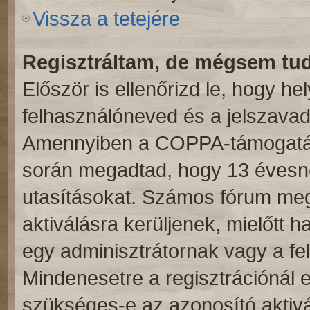
Vissza a tetejére
Regisztráltam, de mégsem tu
Először is ellenőrizd le, hogy h
felhasználóneved és a jelszavad.
Amennyiben a COPPA-támogatás 
során megadtad, hogy 13 évesnél
utasításokat. Számos fórum meg
aktiválásra kerüljenek, mielőtt 
egy adminisztrátornak vagy a fe
Mindenesetre a regisztrációnál el
szükséges-e az azonosító aktivá