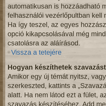
automatikusan is hozzáadható m
felhasználói vezérlőpultban kell 
Ha így teszel, az egyes hozzász
opció kikapcsolásával még mind
csatolásra az aláírásod.
Vissza a tetejére
Hogyan készíthetek szavazás
Amikor egy új témát nyitsz, vag
szerkeszted, kattints a „Szavaz
alatt. Ha nem látod ezt a fület, 
szavazás készítéséhez. Add meg